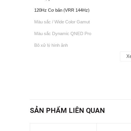
120Hz Cơ bản (VRR 144Hz)
Màu sắc / Wide Color Gamut
Màu sắc Dynamic QNED Pro
Bộ xử lý hình ảnh
X
Bộ xử lý α8 AI 4K thế hệ thứ 2
HDR (High Dynamic Range)
Dolby Vision / HDR10 / HLG
Tương thích với FreeSync (AMD)
Có
SẢN PHẨM LIÊN QUAN
Đầu ra âm thanh
40W