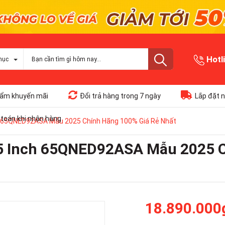
Hotl
mục
ẩm khuyến mãi
Đổi trả hàng trong 7 ngày
Lắp đặt n
toán khi nhận hàng
ch 65QNED92ASA Mẫu 2025 Chính Hãng 100% Giá Rẻ Nhất
65 Inch 65QNED92ASA Mẫu 2025 
18.890.000