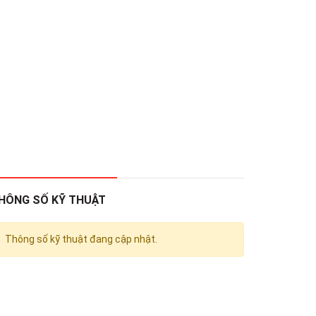
HÔNG SỐ KỸ THUẬT
Thông số kỹ thuật đang cập nhật.