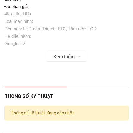
Độ phân giải:
4K (Ultra HD)
Loại màn hình:
Đèn nền: LED nền (Direct LED), Tấm nền: LCD
Hệ điều hành:
Google TV
RAM:
Xem thêm
Hãng không công bố
ROM (Bộ nhớ lưu trữ):
32 GB
Chất liệu chân đế:
Nhựa
Chất liệu viền tivi:
THÔNG SỐ KỸ THUẬT
Nhựa
Nơi sản xuất:
Thông số kỹ thuật đang cập nhật.
Thái Lan
Năm ra mắt:
2026