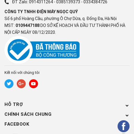
Micro tích hợp trên TV - điều khiển giọng nói rảnh tay
ĐT Zalo:
0914311264
-
0385139373
-
0334384726
Bravia CAM (mua thêm camera)
CÔNG TY TNHH ĐIỆN MÁY NGỌC QUÝ
Công nghệ âm thanh
Số 6 phố Hoàng Cầu, phường Ô Chợ Dừa, q. Đống Đa, Hà Nội
Tổng công suất loa:
MST:
0109447188
DO SỞ KẾ HOẠCH VÀ ĐẦU TƯ THÀNH PHỐ HÀ
20W
NỘI CẤP NGÀY 08/12/2020.
Số lượng loa:
2 loa
Âm thanh vòm:
Dolby Audio
Dolby Atmos
Kết nối với chúng tôi
DTS-HD Master Audio
DTS:X
Chế độ lọc thoại:
Lọc thoại Voice Zoom 3
HỖ TRỢ
Các công nghệ khác:
Bộ khuếch đại âm thanh S-Master Digital Amplifier
CHÍNH SÁCH CHUNG
Loa X-Balanced tăng chất lượng âm thanh
FACEBOOK
Cổng kết nối