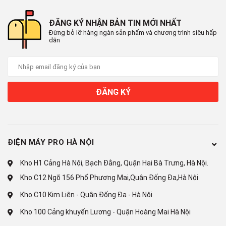
Điều khiển bằng giọng nói:
Tìm kiếm giọng nói trên YouTube bằng tiếng Việt
ĐĂNG KÝ NHẬN BẢN TIN MỚI NHẤT
Google Assistant có tiếng Việt
Đừng bỏ lỡ hàng ngàn sản phẩm và chương trình siêu hấp
Chiếu hình từ điện thoại lên TV:
dẫn
Chromecast
AirPlay 2
Remote thông minh:
Remote tích hợp micro tìm kiếm giọng nói (RMF-TX840V)
ĐĂNG KÝ
Kết nối ứng dụng các thiết bị trong nhà:
Google Home
Ứng dụng phổ biến:
YouTube Kids
ĐIỆN MÁY PRO HÀ NỘI
Galaxy Play (Fim+)
Kho H1 Cảng Hà Nội, Bạch Đằng, Quận Hai Bà Trưng, Hà Nội.
MyTV
POPS Kids
Kho C12 Ngõ 156 Phố Phương Mai,Quận Đống Đa,Hà Nội
VieON
Kho C10 Kim Liên - Quận Đống Đa - Hà Nội
Eco Dashboard
Kho 100 Cảng khuyến Lương - Quận Hoàng Mai Hà Nội
Tiện ích thông minh khác: