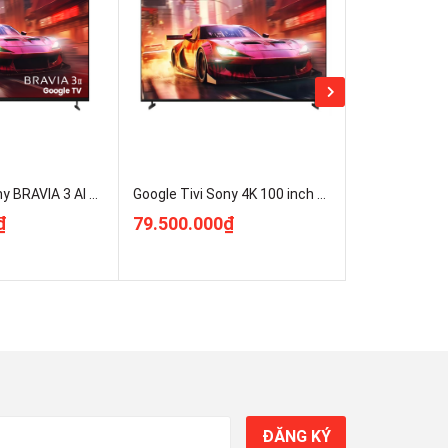
Google Tivi Sony BRAVIA 3 AI 4K 65 inch [K-65XR30M2] Mới 2026 Giá Rẻ Chính Hãng
Google Tivi Sony 4K 100 inch K-100XR30M2 Mới 2026 Giá Rẻ
₫
79.500.000₫
130.000.0
ĐĂNG KÝ