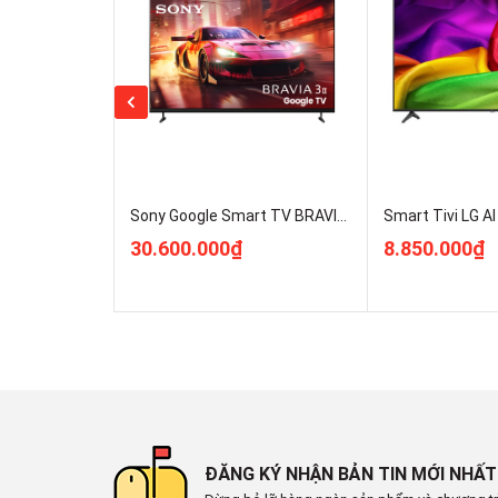
Công nghệ hình ảnh:
HLG
HDR10
Dynamic Tone Mapping
FilmMaker Mode
AI HDR Remastering
4K Super Upscaling
RGB Primary Color Ultra
Sony Google Smart TV BRAVIA 3 II K-75XR30M2 Mới 2026 Giá Rẻ Nhất
Quick Media Switching
30.600.000₫
8.850.000₫
Quick Frame Transport
Auto Brightness Control
AI Brightness Control
9 chế độ hình ảnh
Độ trễ phản hồi hình ảnh (gaming) dưới 0.1 ms
AI Emotional Remastering
Bộ xử lý:
Bộ xử lý α7 AI Processor 4K Gen9
ĐĂNG KÝ NHẬN BẢN TIN MỚI NHẤT
Tần số quét thực: