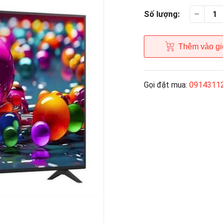
Số lượng:
Thêm vào gi
Gọi đặt mua:
0914311