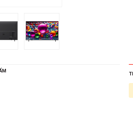
HẨM
T