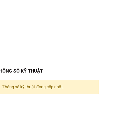
HÔNG SỐ KỸ THUẬT
Thông số kỹ thuật đang cập nhật.