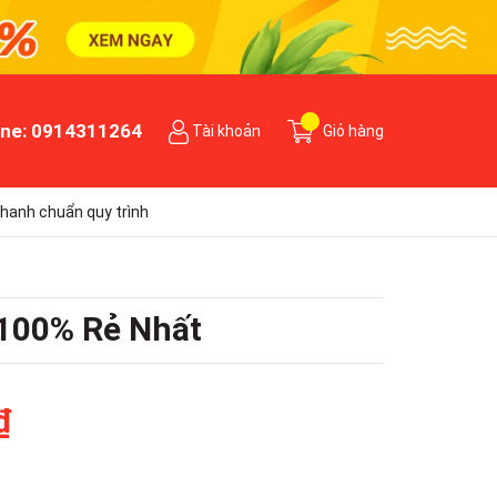
ine:
0914311264
Tài khoản
Giỏ hàng
hanh chuẩn quy trình
 100% Rẻ Nhất
₫