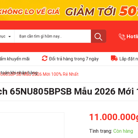
Hotl
mục
ẩm khuyến mãi
Đổi trả hàng trong 7 ngày
Lắp đặt n
toán khi nhận hàng
65NU805BPSB Mẫu 2026 Mới 100% Rẻ Nhất
inch 65NU805BPSB Mẫu 2026 Mới
11.000.000
Tình trạng:
Còn hàng