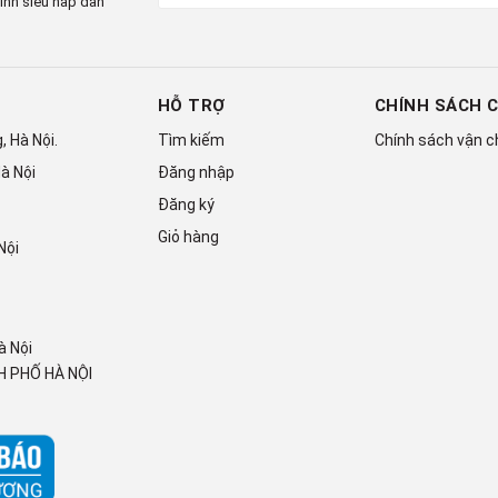
ình siêu hấp dẫn
HỖ TRỢ
CHÍNH SÁCH 
 Hà Nội.
Tìm kiếm
Chính sách vận 
à Nội
Đăng nhập
Đăng ký
Giỏ hàng
Nội
à Nội
 PHỐ HÀ NỘI