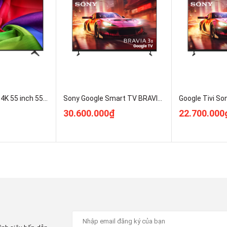
Smart Tivi LG AI 4K 55 inch 55NU805BPSB Mới 100% Giá Rẻ
Sony Google Smart TV BRAVIA 3 II K-75XR30M2 Mới 2026 Giá Rẻ
30.600.000₫
22.700.000