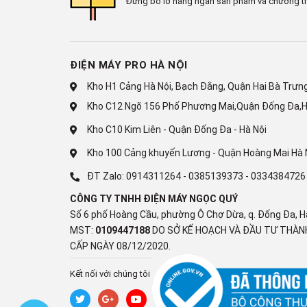
Đừng bỏ lỡ hàng ngàn sản phẩm và chương tr
60 Hz
Tiện ích
Điều khiển tivi bằng điện thoại:
Ứng dụng LG ThinQ
ĐIỆN MÁY PRO HÀ NỘI
Điều khiển bằng giọng nói:
Kho H1 Cảng Hà Nội, Bạch Đằng, Quận Hai Bà Trưng,
Tìm kiếm giọng nói trên YouTube bằng tiếng Việt
Kho C12 Ngõ 156 Phố Phương Mai,Quận Đống Đa,H
LG Voice Search - tìm kiếm bằng giọng nói tiếng Việt
Kho C10 Kim Liên - Quận Đống Đa - Hà Nội
Chiếu hình từ điện thoại lên TV:
AirPlay 2
Kho 100 Cảng khuyến Lương - Quận Hoàng Mai Hà 
Google Cast
ĐT Zalo:
0914311264
-
0385139373
-
0334384726
Remote thông minh:
CÔNG TY TNHH ĐIỆN MÁY NGỌC QUÝ
AI Magic Remote MR26
Số 6 phố Hoàng Cầu, phường Ô Chợ Dừa, q. Đống Đa, H
Kết nối ứng dụng các thiết bị trong nhà:
MST:
0109447188
DO SỞ KẾ HOẠCH VÀ ĐẦU TƯ THÀNH
LG ThinQ
CẤP NGÀY 08/12/2020.
Apple HomeKit
Google Home
Kết nối với chúng tôi
Ứng dụng phổ biến:
YouTube