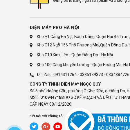
Đừng bỏ lỡ hàng ngàn sản phẩm và chương tr
ĐIỆN MÁY PRO HÀ NỘI
Kho H1 Cảng Hà Nội, Bạch Đằng, Quận Hai Bà Trưng,
Độ bền cao với lá tản nhiệ
Kho C12 Ngõ 156 Phố Phương Mai,Quận Đống Đa,H
Máy lạnh được phủ 2 lớp chống ăn mòn ở cánh tản nhi
Kho C10 Kim Liên - Quận Đống Đa - Hà Nội
Kho 100 Cảng khuyến Lương - Quận Hoàng Mai Hà 
ĐT Zalo:
0914311264
-
0385139373
-
0334384726
CÔNG TY TNHH ĐIỆN MÁY NGỌC QUÝ
Số 6 phố Hoàng Cầu, phường Ô Chợ Dừa, q. Đống Đa, H
MST:
0109447188
DO SỞ KẾ HOẠCH VÀ ĐẦU TƯ THÀNH
CẤP NGÀY 08/12/2020.
Kết nối với chúng tôi