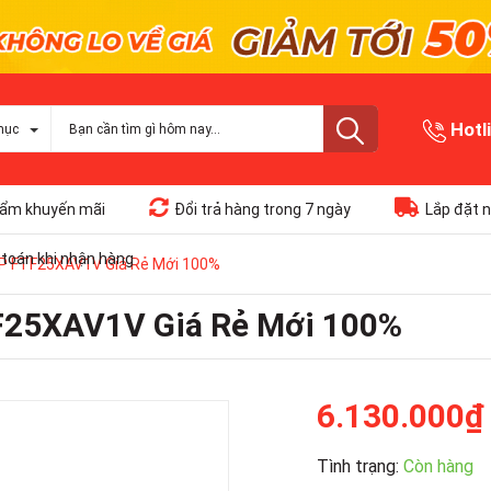
Hotl
mục
ẩm khuyến mãi
Đổi trả hàng trong 7 ngày
Lắp đặt n
toán khi nhận hàng
 HP FTF25XAV1V Giá Rẻ Mới 100%
TF25XAV1V Giá Rẻ Mới 100%
6.130.000₫
Tình trạng:
Còn hàng