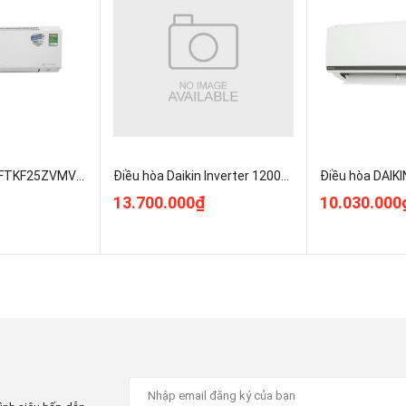
máy lạnh Daikin 1 HP
này đạt
nhãn tiết kiệm năng lượng mức
năng tiêu thụ trung bình chiếc máy lạnh này cùng không hề
òng máy lạnh Inverter.
Điều hòa Daikin FTKF25ZVMV/RKF25ZVMV
Điều hòa Daikin Inverter 12000 BTU 1 chiều FTKM35AVMV gas R-32 Mới 100%
13.700.000₫
10.030.000