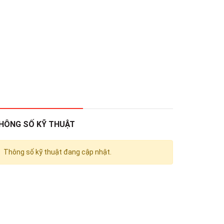
HÔNG SỐ KỸ THUẬT
Thông số kỹ thuật đang cập nhật.