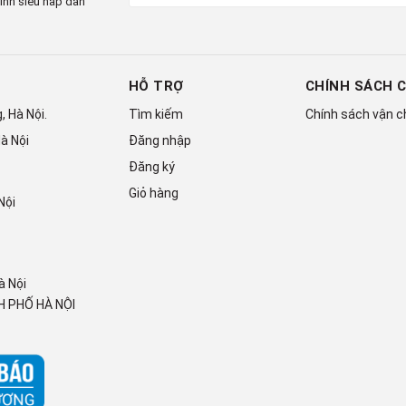
ình siêu hấp dẫn
HỖ TRỢ
CHÍNH SÁCH 
 Hà Nội.
Tìm kiếm
Chính sách vận 
t được phủ 2 lớp chống ăn mòn
à Nội
Đăng nhập
ệt của dàn nóng, giúp máy hoạt động bền bỉ với thời gian.
Đăng ký
Giỏ hàng
Nội
à Nội
 PHỐ HÀ NỘI