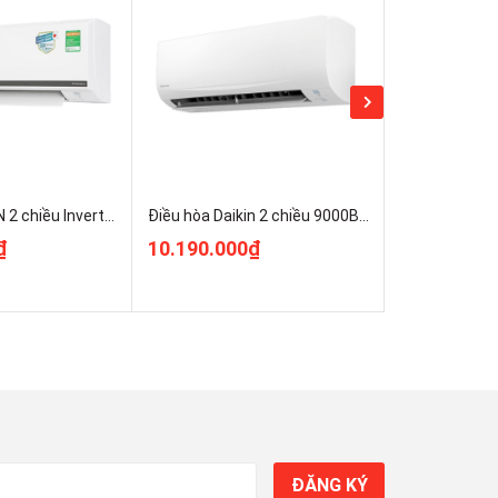
Điều hòa DAIKIN 2 chiều Inverter FTHF35XVMV 12.000 BTU mới 100% Rẻ Nhất
Điều hòa Daikin 2 chiều 9000BTU inverter gas R32 FTHF25XV Rẻ Nhất
₫
10.190.000₫
12.070.00
ĐĂNG KÝ