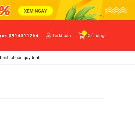
ine:
0914311264
Tài khoản
Giỏ hàng
hanh chuẩn quy trình