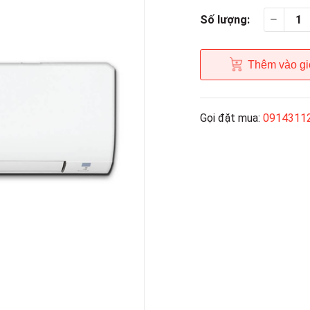
Số lượng:
Thêm vào gi
Gọi đặt mua:
0914311