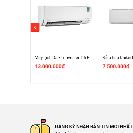
lạnh không Inverter
Với công suất tiêu thụ trung bình là 0.78 kW/h, chiếc
3 sao
cho dòng máy lạnh không Inverter. Với số điện 
thua kém về khả năng tiết kiệm điện so với một số d
Máy lạnh Daikin Inverter 1.5 HP FTKM35AVMV
13.000.000₫
7.500.000₫
ĐĂNG KÝ NHẬN BẢN TIN MỚI NHẤT