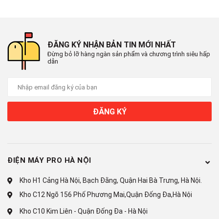
Mức tiêu thụ điện năng
Hiệu suất sử dụng điện:
ĐĂNG KÝ NHẬN BẢN TIN MỚI NHẤT
16.5 Wh/kg
Đừng bỏ lỡ hàng ngàn sản phẩm và chương trình siêu hấp
dẫn
Loại Inverter:
Công nghệ EcoInverter
Công nghệ giặt
ĐĂNG KÝ
Chương trình giặt:
Chế độ yêu thích
ĐIỆN MÁY PRO HÀ NỘI
Làm đầy lồng giặt 60 phút
Kho H1 Cảng Hà Nội, Bạch Đằng, Quận Hai Bà Trưng, Hà Nội.
Điều khiển bằng ứng dụng
Kho C12 Ngõ 156 Phố Phương Mai,Quận Đống Đa,Hà Nội
Giặt chăn ga
Kho C10 Kim Liên - Quận Đống Đa - Hà Nội