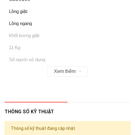
Lồng giặt:
Lồng ngang
Khối lượng giặt:
11 Kg
Số người sử dụng:
Xem thêm
Trên 7 người (Trên 10 kg)
Kiểu động cơ:
Truyền động gián tiếp (dây Curoa)
Tốc độ quay vắt tối đa:
THÔNG SỐ KỸ THUẬT
1400 vòng/phút
Thông số kỹ thuật đang cập nhật.
Chất liệu lồng giặt: