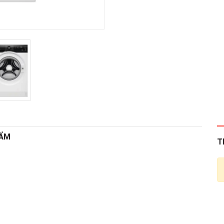
HẨM
T