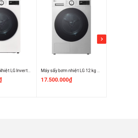
Máy Sấy Bơm Nhiệt LG Inverter 12 Kg RX12VHP5W1 giá rẻ
Máy sấy bơm nhiệt LG 12 kg RX12VHP5S1 Giá Rẻ
₫
17.500.000₫
20.100.00