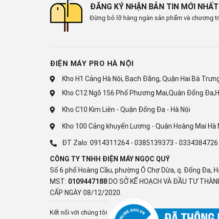
ĐĂNG KÝ NHẬN BẢN TIN MỚI NHẤT
74,5kg
Đừng bỏ lỡ hàng ngàn sản phẩm và chương tr
Xuất xứ & Bảo hành
Thương hiệu:
ĐIỆN MÁY PRO HÀ NỘI
Electrolux
Xuất xứ thương hiệu:
Kho H1 Cảng Hà Nội, Bạch Đằng, Quận Hai Bà Trưng,
Thụy Điển
Kho C12 Ngõ 156 Phố Phương Mai,Quận Đống Đa,H
Sản xuất tại:
Kho C10 Kim Liên - Quận Đống Đa - Hà Nội
Thái Lan
Bảo hành:
Kho 100 Cảng khuyến Lương - Quận Hoàng Mai Hà 
24 tháng theo chính sách Hãng
ĐT Zalo:
0914311264
-
0385139373
-
0334384726
Thông tin sản phẩm
CÔNG TY TNHH ĐIỆN MÁY NGỌC QUÝ
Số 6 phố Hoàng Cầu, phường Ô Chợ Dừa, q. Đống Đa, H
Bạn đang tìm kiếm một chiếc máy giặt vừa mạnh m
MST:
0109447188
DO SỞ KẾ HOẠCH VÀ ĐẦU TƯ THÀNH
300
EWF1024D3EC
với công nghệ HygienicCare d
CẤP NGÀY 08/12/2020.
DelicatesPlus nâng niu vải mỏng là lựa chọn hoàn 
năng, trong khi cửa lồng giặt lớn dễ dàng thao tác, m
Kết nối với chúng tôi