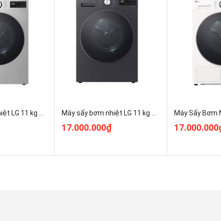
ồ mỏng và mềm, Đồ thể thao, Giặt nhanh 15 phút, Giặt nhanh
, Làm sạch lồng giặt, Vắt
Máy sấy bơm nhiệt LG 11 kg RX11VHP5S Chính Hãng
Máy sấy bơm nhiệt LG 11 kg RX11VHP5G1 CHính Hãng
17.000.000₫
17.000.000