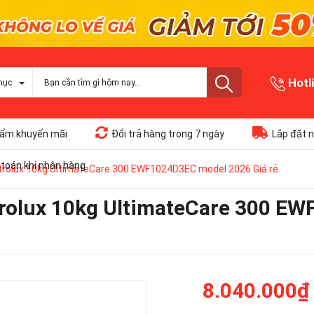
Hotl
mục
ẩm khuyến mãi
Đổi trả hàng trong 7 ngày
Lắp đặt n
toán khi nhận hàng
trolux 10kg UltimateCare 300 EWF1024D3EC model 2026 Giá rẻ
trolux 10kg UltimateCare 300 E
8.040.000₫