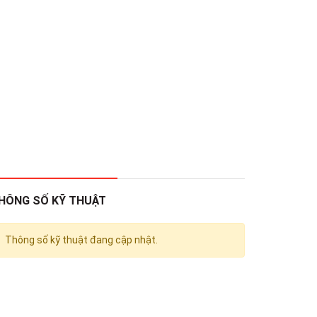
HÔNG SỐ KỸ THUẬT
Thông số kỹ thuật đang cập nhật.