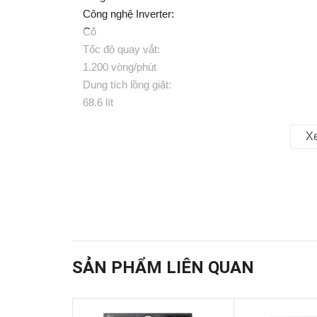
Công nghệ Inverter:
Có
Tốc độ quay vắt:
1.200 vòng/phút
Dung tích lồng giặt:
68.6 lít
Màu sắc:
X
Trắng
Mức tiêu thụ điện năng
Công suất:
2.000W
Tiết kiệm điện:
EcoInverter
SẢN PHẨM LIÊN QUAN
Công nghệ
Công nghệ giặt: