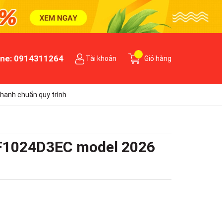
ine:
0914311264
Tài khoản
Giỏ hàng
hanh chuẩn quy trình
WF1024D3EC model 2026