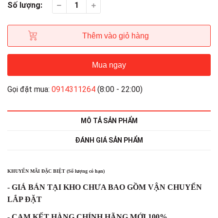
Số lượng:
Thêm vào giỏ hàng
Mua ngay
Gọi đặt mua:
0914311264
(8:00 - 22:00)
MÔ TẢ SẢN PHẨM
ĐÁNH GIÁ SẢN PHẨM
KHUYẾN MÃI ĐẶC BIỆT (Số lượng có hạn)
- GIÁ BÁN TẠI KHO CHƯA BAO GỒM VẬN CHUYỂN
LẮP ĐẶT
- CAM KẾT HÀNG CHÍNH HÃNG MỚI 100%