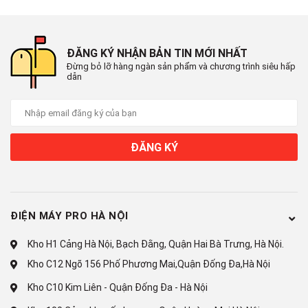
*Hình ảnh chỉ mang tính chất minh họa
ĐĂNG KÝ NHẬN BẢN TIN MỚI NHẤT
Đừng bỏ lỡ hàng ngàn sản phẩm và chương trình siêu hấp
Khối lượng giặt 9 kg, thích hợp
dẫn
cho gia đình từ 3 - 5 người
Máy giặt Electrolux 9 kg
có khối lượng giặt đáp ứng tốt cho
ĐĂNG KÝ
những hộ gia đình có từ 3 - 5 thành viên. Vì vậy, quần áo có thể
được gom giặt trong một lần, rất tiện lợi.
ĐIỆN MÁY PRO HÀ NỘI
Kho H1 Cảng Hà Nội, Bạch Đằng, Quận Hai Bà Trưng, Hà Nội.
Kho C12 Ngõ 156 Phố Phương Mai,Quận Đống Đa,Hà Nội
Kho C10 Kim Liên - Quận Đống Đa - Hà Nội