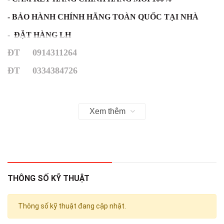
- BẢO HÀNH CHÍNH HÃNG TOÀN QUỐC TẠI NHÀ
- ĐẶT HÀNG LH
ĐT 0914311264
ĐT 0334384726
Xem thêm
Máy giặt Electrolux
Inverter 9 kg
THÔNG SỐ KỸ THUẬT
EWF9042Q7WB
Thông số kỹ thuật đang cập nhật.