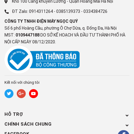
Kho 100 Cảng khuyến Lương - Quận Hoàng Mai Hà Nội
ĐT Zalo:
0914311264
-
0385139373
-
0334384726
CÔNG TY TNHH ĐIỆN MÁY NGỌC QUÝ
*Hình ảnh chỉ mang tính chất minh họa
Số 6 phố Hoàng Cầu, phường Ô Chợ Dừa, q. Đống Đa, Hà Nội
MST:
0109447188
DO SỞ KẾ HOẠCH VÀ ĐẦU TƯ THÀNH PHỐ HÀ
15 chương trình giặt đáp ứng
NỘI CẤP NGÀY 08/12/2020.
nhiều nhu cầu giặt giũ khác nhau
Các chương trình giặt hay dùng được tích hợp sẵn như: Đồ
cotton, đồ hỗn hợp, đồ mỏng, giặt tiết kiệm, đồ len, giặt nhanh
15 phút và vệ sinh lồng giặt,… (
xem chi tiết tại bảng thông số kỹ
Kết nối với chúng tôi
thuật
).
Nổi bật với chế độ giặt nhanh 15 phút, giặt nhanh chóng các bộ
đồ ít bẩn hay cần làm mới quần áo, tiết kiệm thời gian nhưng
mẻ đồ mới ra vẫn sạch sẽ tinh tươm.
HỖ TRỢ
CHÍNH SÁCH CHUNG
FACEBOOK