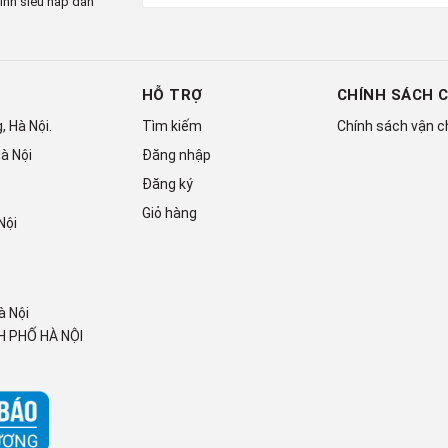
ình siêu hấp dẫn
 người dùng thoải mái lựa chọn cho những loại quần áo từ
 15 phút
rất tiện lợi cho người bận rộn với loại đồ giặt mỏng
HỖ TRỢ
CHÍNH SÁCH 
 Hà Nội.
Tìm kiếm
Chính sách vận 
à Nội
Đăng nhập
Đăng ký
Giỏ hàng
Nội
à Nội
 PHỐ HÀ NỘI