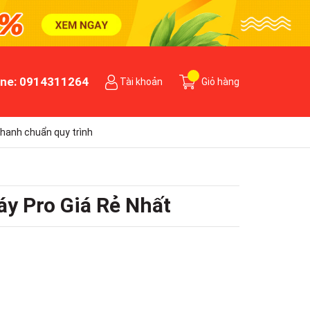
ine:
0914311264
Tài khoản
Giỏ hàng
hanh chuẩn quy trình
y Pro Giá Rẻ Nhất