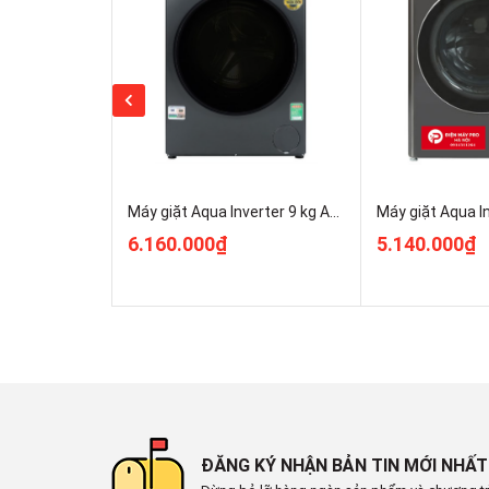
Máy giặt Aqua Inverter 9 kg AQD-D902G.BK Giá Rẻ
6.160.000₫
5.140.000₫
*Hình ảnh chỉ mang tính chất minh họa
Khối lượng giặt và chương t
- Chiếc
máy giặt Aqua Inverter
này phù hợp cho gia 
ĐĂNG KÝ NHẬN BẢN TIN MỚI NHẤT
đến 12 kg
trong mỗi lần giặt, hoặc những gia đình có 