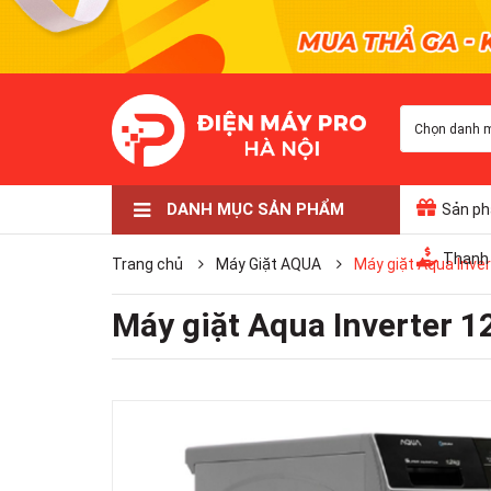
Chọn danh 
DANH MỤC SẢN PHẨM
Sản ph
Điều Hòa
TỦ LẠNH
TIVI LG
TIVI SAMSUNG
TIVI SONY
GIA DỤNG
ÂM THANH
MÁY GIẶT
Thanh 
Trang chủ
Máy Giặt AQUA
Máy giặt Aqua Inve
Máy giặt Aqua Inverter 