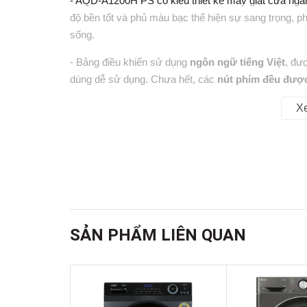
- AQD-A1200H PS có kiểu thiết kế
máy giặt cửa nga
độ bền tốt và phủ màu bạc thể hiện sự sang trọng, ph
sống.
- Bảng điều khiển sử dụng
ngôn ngữ tiếng Việt
, đư
dùng dễ sử dụng. Chưa hết, các
nút phím đều được
Aqua
trở nên đẳng cấp hơn.
X
- Nắp máy làm từ chất liệu
nhựa ABS bền bỉ và kính
được trang bị
vòng đệm cửa kháng khuẩn ABT
giảm 
mốc phát triển sau khoảng thời gian sử dụng
máy giặ
- Lồng giặt có kiểu
thiết kế Pillow
giảm tổn thương sợi 
hữu
kích thước to đến 525 mm
hỗ trợ người dùng l
SẢN PHẨM LIÊN QUAN