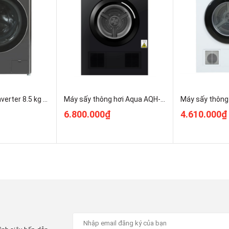
Máy giặt Aqua Inverter 8.5 kg AQD-A852J BK Kho Điện Máy Pro Rẻ Nhất
Máy sấy thông hơi Aqua AQH-V901K PS 9kg Chính Hãng Nguyên Seal
6.800.000₫
4.610.000₫
rình
đình
trên 7 người
nhờ khả năng đáp ứng
khối lượng giặt
ít thành viên hơn nhưng lại có nhu cầu giặt giũ nhiều.