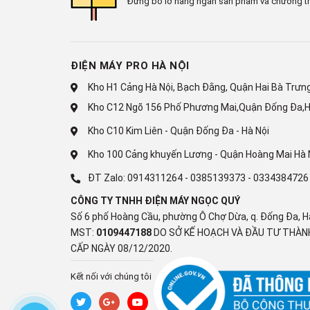
Đừng bỏ lỡ hàng ngàn sản phẩm và chương tr
- Trang bị
12 chương trình hoạt động
đa dạng, giúp
mỏng cho đến dày. Trong đó, chức năng
giặt nhanh
nhẹ.
ĐIỆN MÁY PRO HÀ NỘI
Kho H1 Cảng Hà Nội, Bạch Đằng, Quận Hai Bà Trưng,
Kho C12 Ngõ 156 Phố Phương Mai,Quận Đống Đa,H
Kho C10 Kim Liên - Quận Đống Đa - Hà Nội
Kho 100 Cảng khuyến Lương - Quận Hoàng Mai Hà 
ĐT Zalo:
0914311264
-
0385139373
-
0334384726
CÔNG TY TNHH ĐIỆN MÁY NGỌC QUÝ
Số 6 phố Hoàng Cầu, phường Ô Chợ Dừa, q. Đống Đa, H
MST:
0109447188
DO SỞ KẾ HOẠCH VÀ ĐẦU TƯ THÀNH
CẤP NGÀY 08/12/2020.
Kết nối với chúng tôi