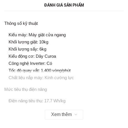
ĐÁNH GIÁ SẢN PHẨM
Thông số kỹ thuật
Kiểu máy:
Máy giặt cửa ngang
Khối lượng giặt: 10kg
Khối lượng sấy: 6kg
Kiểu động cơ: Dây Curoa
Công nghệ Inverter: Có
Tốc độ quay vắt: 1.400 vòng/phút
Chất liệu nắp máy: Kính cường lực
Mức tiêu thụ điện năng
Điện năng tiêu thụ: 17.7 Wh/kg
Nhãn năng lượng: 5 sao
Xem thêm
Tiết kiệm điện: Inverter
Công nghệ