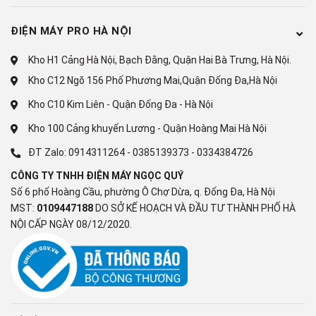
ĐIỆN MÁY PRO HÀ NỘI
Kho H1 Cảng Hà Nội, Bạch Đằng, Quận Hai Bà Trưng, Hà Nội.
Kho C12 Ngõ 156 Phố Phương Mai,Quận Đống Đa,Hà Nội
Kho C10 Kim Liên - Quận Đống Đa - Hà Nội
Kho 100 Cảng khuyến Lương - Quận Hoàng Mai Hà Nội
ĐT Zalo:
0914311264
-
0385139373
-
0334384726
CÔNG TY TNHH ĐIỆN MÁY NGỌC QUÝ
Số 6 phố Hoàng Cầu, phường Ô Chợ Dừa, q. Đống Đa, Hà Nội
MST:
0109447188
DO SỞ KẾ HOẠCH VÀ ĐẦU TƯ THÀNH PHỐ HÀ
NỘI CẤP NGÀY 08/12/2020.