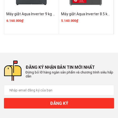
Xuất xứ & Bảo hành
Máy giặt Aqua Inverter 9 kg AQD-D902G.BK Giá Rẻ
Máy giặt Aqua Inverter 8.5 kg AQD-A852J BK Kho Điện Máy Pro Rẻ Nhất
Năm ra mắt: 2025
6.160.000₫
5.140.000₫
6
Thương hiệu: Aqua
Xuất xứ thương hiệu: Nhật Bản
Sản xuất tại: Trung Quốc
Bảo hành: 24 tháng theo chính sách Hãng
ĐĂNG KÝ NHẬN BẢN TIN MỚI NHẤT
Đừng bỏ lỡ hàng ngàn sản phẩm và chương trình siêu hấp
dẫn
ĐĂNG KÝ