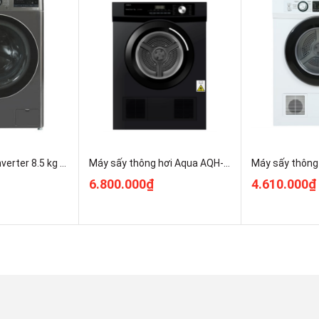
hữu gam màu ánh bạc sang trọng.
chọn chương trình giặt và màn hình LED hiển thị thông
ười lớn tuổi.
ự chắc chắn, bền bỉ, hạn chế bỏng rát khi vô tình chạm tay
c nóng.
Máy giặt Aqua Inverter 8.5 kg AQD-A852J BK Kho Điện Máy Pro Rẻ Nhất
Máy sấy thông hơi Aqua AQH-V901K PS 9kg Chính Hãng Nguyên Seal
 thép không gỉ
với các lỗ thoát nước nhỏ, cùng
thiết kế dạng
6.800.000₫
4.610.000₫
, nâng cao hiệu quả giặt. Bề mặt lồng giặt không mối nối,
 chỉ nhờ sử dụng
công nghệ hàn laser
.