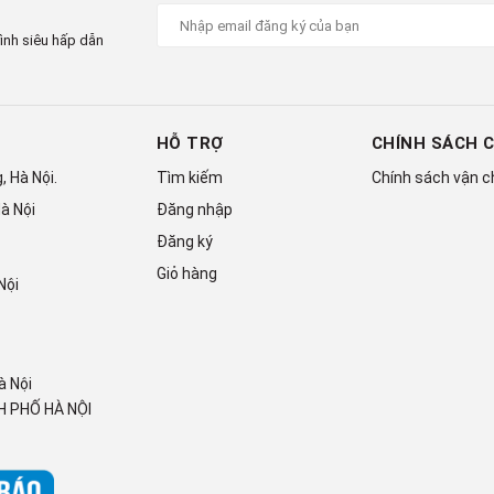
ình siêu hấp dẫn
HỖ TRỢ
CHÍNH SÁCH 
 Hà Nội.
Tìm kiếm
Chính sách vận 
à Nội
Đăng nhập
Đăng ký
Giỏ hàng
Nội
à Nội
ình giặt
 PHỐ HÀ NỘI
ầu giặt giũ của gia đình có đông thành viên (trên 7 người) hoặc
giũ cao, có thói quen để dồn quần áo giặt 1 lần trong tuần.