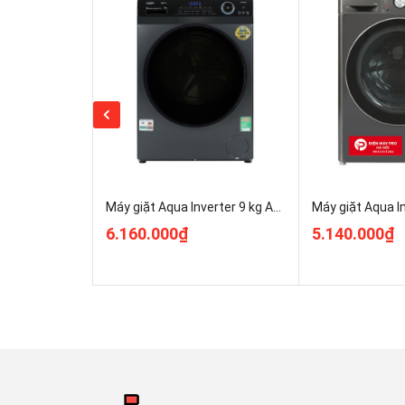
Tổng quan thiết kế
- Kiểu dáng:
máy giặt cửa trước - lồng ngang
. Sở 
- Bảng điều khiển
t
i
ếng Việt
, tích hợp
núm xoay lựa 
số
, dễ dàng sử dụng, đặc biệt là những gia đình có ng
-
Nắp máy bằng kính kết hợp nhựa ABS
mang lại s
vào nắp máy ở những chế độ sử dụng hơi nước/nướ
Máy giặt Aqua Inverter 9 kg AQD-D902G.BK Giá Rẻ
- Lồng giặt
kích thước lớn 525 mm làm từ vật liệu
6.160.000₫
5.140.000₫
hình gối (Pillow)
giúp các tia nước phun ra mạnh hơn
giúp bảo vệ quần áo tốt hơn, tránh sờn rách, vướng