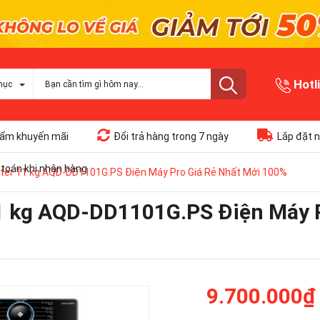
Hotl
mục
ẩm khuyến mãi
Đổi trả hàng trong 7 ngày
Lắp đặt n
toán khi nhận hàng
rter 11 kg AQD-DD1101G.PS Điện Máy Pro Giá Rẻ Nhất Mới 100%
11 kg AQD-DD1101G.PS Điện Máy 
9.700.000₫