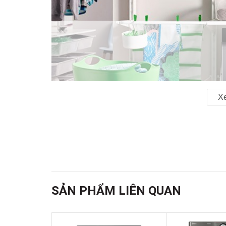
X
SẢN PHẨM LIÊN QUAN
*Hình ảnh chỉ mang tính chất minh họa