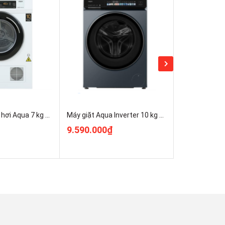
Máy sấy thông hơi Aqua 7 kg AQH-V700FW Chính Hãng Nguyên Seal
Máy giặt Aqua Inverter 10 kg AW10-BD4377U1L(GN) Giá Rẻ Nhất
9.590.000₫
10.500.00