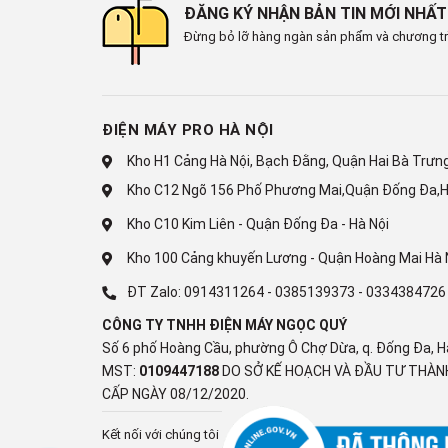
ĐĂNG KÝ NHẬN BẢN TIN MỚI NHẤT
Đừng bỏ lỡ hàng ngàn sản phẩm và chương tr
ĐIỆN MÁY PRO HÀ NỘI
Kho H1 Cảng Hà Nội, Bạch Đằng, Quận Hai Bà Trưng,
Kho C12 Ngõ 156 Phố Phương Mai,Quận Đống Đa,H
Kho C10 Kim Liên - Quận Đống Đa - Hà Nội
Kho 100 Cảng khuyến Lương - Quận Hoàng Mai Hà 
ĐT Zalo:
0914311264
-
0385139373
-
0334384726
*Hình ảnh chỉ mang tính chất minh họa
CÔNG TY TNHH ĐIỆN MÁY NGỌC QUÝ
Số 6 phố Hoàng Cầu, phường Ô Chợ Dừa, q. Đống Đa, H
Khối lượng giặt và chương tr
MST:
0109447188
DO SỞ KẾ HOẠCH VÀ ĐẦU TƯ THÀNH
CẤP NGÀY 08/12/2020.
- Khối lượng giặt tối đa:
11 kg
, máy phục vụ tốt nhu c
Kết nối với chúng tôi
các gia đình có ít thành viên hơn nhưng nhu cầu giặt 