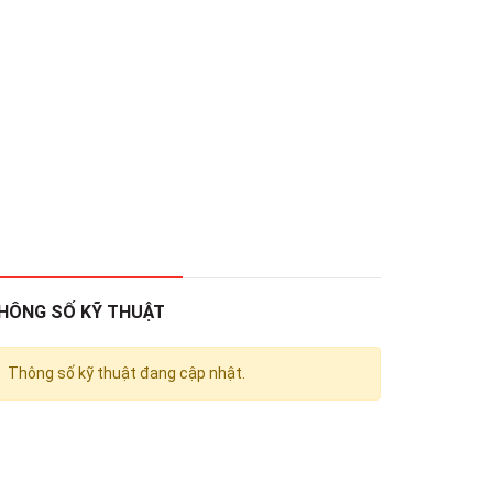
HÔNG SỐ KỸ THUẬT
Thông số kỹ thuật đang cập nhật.