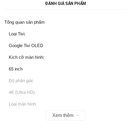
ĐÁNH GIÁ SẢN PHẨM
Tổng quan sản phẩm
Loại Tivi:
Google Tivi OLED
Kích cỡ màn hình:
65 inch
Độ phân giải:
4K (Ultra HD)
Loại màn hình:
Xem thêm
Tấm nền: OLED
Hệ điều hành: