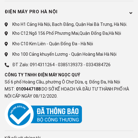
Hiệu chuẩn màu sắc Netflix Calibrated Mode
ĐIỆN MÁY PRO HÀ NỘI
Giảm độ trễ chơi game Auto Low Latency Mode (ALLM)
Kho H1 Cảng Hà Nội, Bạch Đằng, Quận Hai Bà Trưng, Hà Nội.
Bộ xử lý:
Kho C12 Ngõ 156 Phố Phương Mai,Quận Đống Đa,Hà Nội
Bộ xử lý Processor XR
Kho C10 Kim Liên - Quận Đống Đa - Hà Nội
Tần số quét thực:
Kho 100 Cảng khuyến Lương - Quận Hoàng Mai Hà Nội
ĐT Zalo:
0914311264
-
0385139373
-
0334384726
120 Hz
CÔNG TY TNHH ĐIỆN MÁY NGỌC QUÝ
Tiện ích
Số 6 phố Hoàng Cầu, phường Ô Chợ Dừa, q. Đống Đa, Hà Nội
MST:
0109447188
DO SỞ KẾ HOẠCH VÀ ĐẦU TƯ THÀNH PHỐ HÀ
Điều khiển tivi bằng điện thoại:
NỘI CẤP NGÀY 08/12/2020.
Ứng dụng Android TV
Điều khiển bằng giọng nói:
Google Assistant có tiếng Việt
Kết nối với chúng tôi