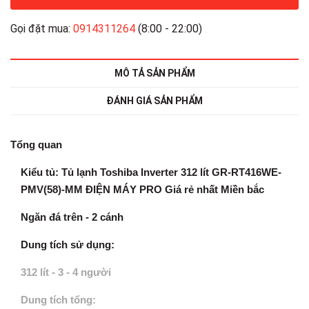
Gọi đặt mua:
0914311264
(8:00 - 22:00)
MÔ TẢ SẢN PHẨM
ĐÁNH GIÁ SẢN PHẨM
Tổng quan
Kiểu tủ: Tủ lạnh Toshiba Inverter 312 lít GR-RT416WE-
PMV(58)-MM ĐIỆN MÁY PRO Giá rẻ nhất Miền bắc
Ngăn đá trên
- 2 cánh
Dung tích sử dụng:
312 lít -
3 - 4 người
Dung tích tổng: