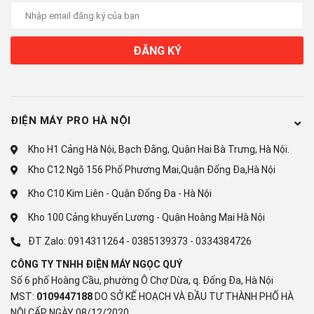
Luồng khí lạnh đa chiều Multi Air Flow
Công nghệ bảo quản thực phẩm:
ĐĂNG KÝ
Bảo quản thực phẩm với công nghệ Multi Air FlowNgăn
rau quả Origin Fresh điều chỉnh độ ẩm
Công nghệ kháng khuẩn, khử mùi:
ĐIỆN MÁY PRO HÀ NỘI
Công nghệ PureBio bộ lọc tinh thể Ag+
Kho H1 Cảng Hà Nội, Bạch Đằng, Quận Hai Bà Trưng, Hà Nội.
Tiện ích
Kho C12 Ngõ 156 Phố Phương Mai,Quận Đống Đa,Hà Nội
Kho C10 Kim Liên - Quận Đống Đa - Hà Nội
Tiện ích:
Kho 100 Cảng khuyến Lương - Quận Hoàng Mai Hà Nội
Đèn LED chiếu sáng
ĐT Zalo:
0914311264
-
0385139373
-
0334384726
Làm lạnh nhanh
CÔNG TY TNHH ĐIỆN MÁY NGỌC QUÝ
Khay đá di động
Số 6 phố Hoàng Cầu, phường Ô Chợ Dừa, q. Đống Đa, Hà Nội
MST:
0109447188
DO SỞ KẾ HOẠCH VÀ ĐẦU TƯ THÀNH PHỐ HÀ
Khay kệ linh hoạt
NỘI CẤP NGÀY 08/12/2020.