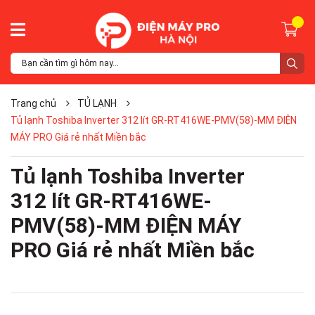
Trang chủ
TỦ LẠNH
Tủ lạnh Toshiba Inverter 312 lít GR-RT416WE-PMV(58)-MM ĐIỆN
MÁY PRO Giá rẻ nhất Miền bắc
Tủ lạnh Toshiba Inverter
312 lít GR-RT416WE-
PMV(58)-MM ĐIỆN MÁY
PRO Giá rẻ nhất Miền bắc