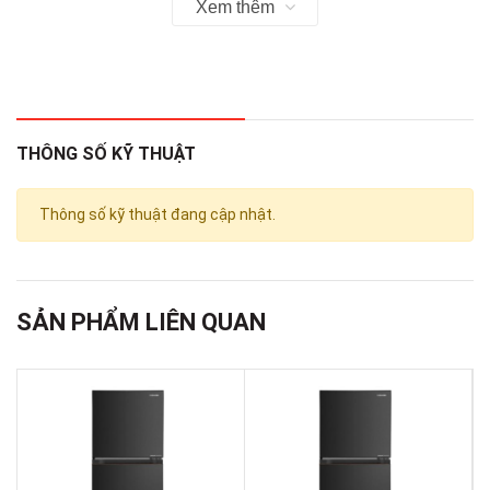
Xem thêm
PMV(52)
thuộc kiểu
tủ lạnh ngăn đá trên
truyền thống với chất
liệu cửa tủ được bằng kim loại đen Sapphire sang trọng và tinh
tế, dễ dàng phối hợp với các nội thất khác bên trong khu vực
nhà bếp của bạn.
- Với dung tích sử dụng
180 lít
, mẫu
tủ lạnh Toshiba
này đáp
THÔNG SỐ KỸ THUẬT
ứng tốt cho nhu cầu lưu trữ thực phẩm của các hộ gia đình từ
2
- 3 người
.
Thông số kỹ thuật đang cập nhật.
SẢN PHẨM LIÊN QUAN