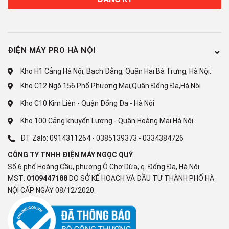
ĐIỆN MÁY PRO HÀ NỘI
*Hình ảnh chỉ mang tính chất minh họa
Kho H1 Cảng Hà Nội, Bạch Đằng, Quận Hai Bà Trưng, Hà Nội.
Kho C12 Ngõ 156 Phố Phương Mai,Quận Đống Đa,Hà Nội
Công nghệ tiết kiệm điện
Kho C10 Kim Liên - Quận Đống Đa - Hà Nội
Công nghệ Origin Inverter
: Sử dụng máy nén và quạt Inverter
Kho 100 Cảng khuyến Lương - Quận Hoàng Mai Hà Nội
có khả năng
duy trì nhiệt độ làm lạnh ổn định
bên trong mà
ĐT Zalo:
0914311264
-
0385139373
-
0334384726
vẫn đảm bảo tủ lạnh
tiêu thụ điện năng thấp nhất.
Đồng thời
còn làm
giảm thiểu tiếng ồn phát ra
trong suốt quá trình
tủ
CÔNG TY TNHH ĐIỆN MÁY NGỌC QUÝ
lạnh Toshiba Inverter
này hoạt động.
Số 6 phố Hoàng Cầu, phường Ô Chợ Dừa, q. Đống Đa, Hà Nội
MST:
0109447188
DO SỞ KẾ HOẠCH VÀ ĐẦU TƯ THÀNH PHỐ HÀ
NỘI CẤP NGÀY 08/12/2020.