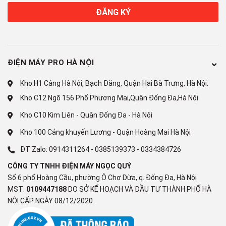
ĐĂNG KÝ
Công nghệ làm lạnh hệ
thống quạt kép
ĐIỆN MÁY PRO HÀ NỘI
Tủ lạnh Hitachi Inverter R-FM800GPGV2 (GS) trang bị công
Kho H1 Cảng Hà Nội, Bạch Đằng, Quận Hai Bà Trưng, Hà Nội.
nghệ làm lạnh hệ thống quạt kép, cung cấp khí lạnh riêng biệt
Kho C12 Ngõ 156 Phố Phương Mai,Quận Đống Đa,Hà Nội
cho ngăn đá và ngăn lạnh đảm bảo hiệu quả bảo quản tốt nhất
Kho C10 Kim Liên - Quận Đống Đa - Hà Nội
cho mỗi loại thực phẩm khác nhau và tránh lẫn mùi. Luồng khí
lạnh được tỏa đều đến nhiều vị trí trong tủ giúp thực phẩm luôn
Kho 100 Cảng khuyến Lương - Quận Hoàng Mai Hà Nội
tươi ngon và giữ được hàm lượng dinh dưỡng cao.
ĐT Zalo:
0914311264
-
0385139373
-
0334384726
CÔNG TY TNHH ĐIỆN MÁY NGỌC QUÝ
Số 6 phố Hoàng Cầu, phường Ô Chợ Dừa, q. Đống Đa, Hà Nội
Thiết kế hệ thống lấy nước
MST:
0109447188
DO SỞ KẾ HOẠCH VÀ ĐẦU TƯ THÀNH PHỐ HÀ
NỘI CẤP NGÀY 08/12/2020.
mát ngay bên ngoài tủ