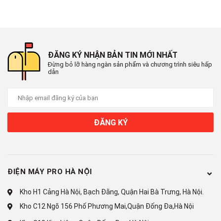
Hơi lạnh lan toả đều, thực phẩm
luôn tươi ngon nhờ hệ thống làm
lạnh đa chiều
ĐĂNG KÝ NHẬN BẢN TIN MỚI NHẤT
Đừng bỏ lỡ hàng ngàn sản phẩm và chương trình siêu hấp
dẫn
Công nghệ làm lạnh đa chiều giúp khí lạnh sẽ được phân bố
đồng đều khắp vị trí không gian tủ, nhờ đó thực phẩm luôn tươi
ngon và trọn vẹn dinh dưỡng trong thời gian dài.
ĐĂNG KÝ
ĐIỆN MÁY PRO HÀ NỘI
Kho H1 Cảng Hà Nội, Bạch Đằng, Quận Hai Bà Trưng, Hà Nội.
Kho C12 Ngõ 156 Phố Phương Mai,Quận Đống Đa,Hà Nội