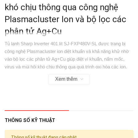
khó chịu thông qua
công nghệ
Plasmacluster Ion
và
bộ lọc các
phân tử Ag+Cu
Tủ lạnh Sharp Inverter 401 lít SJ-FXP480V-SL
được trang bị
công nghệ Plasmacluster ion diệt khuẩn và khả năng khử nhờ
vào bộ lọc các phân tử Ag+Cu giúp diệt vi khuẩn, nấm mốc,
virus và mùi hôi khó chịu thông qua quá trình oxi hóa các ion.
Xem thêm
THÔNG SỐ KỸ THUẬT
Thông số kỹ thuật đang cập nhật.