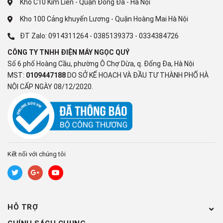
Kho C10 Kim Liên - Quận Đống Đa - Hà Nội
Kho 100 Cảng khuyến Lương - Quận Hoàng Mai Hà Nội
ĐT Zalo:
0914311264
-
0385139373
-
0334384726
Tiếc kiệm điện nhờ vào Công
CÔNG TY TNHH ĐIỆN MÁY NGỌC QUÝ
Nghệ J-Tech Inverter kết hợp chế
Số 6 phố Hoàng Cầu, phường Ô Chợ Dừa, q. Đống Đa, Hà Nội
MST:
0109447188
DO SỞ KẾ HOẠCH VÀ ĐẦU TƯ THÀNH PHỐ HÀ
độ Eco
NỘI CẤP NGÀY 08/12/2020.
Công Nghệ J-Tech Inverter với khả năng duy trì nhiệt độ ổn định
và hoạt động một cách êm ái.
Tủ lạnh Inverter
cùng với chế độ
tiết kiệm điện Eco giúp tiết kiệm điện năng, giảm đi một phần chi
phí không nhỏ trong hóa đơn tiền điện của gia đình bạn.
Kết nối với chúng tôi
HỖ TRỢ