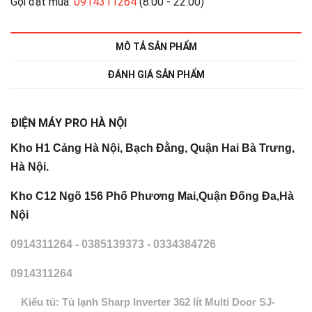
Gọi đặt mua:
0914311264
(8:00 - 22:00)
MÔ TẢ SẢN PHẨM
ĐÁNH GIÁ SẢN PHẨM
ĐIỆN MÁY PRO HÀ NỘI
Kho H1 Cảng Hà Nội, Bạch Đằng, Quận Hai Bà Trưng,
Hà Nội.
Kho C12 Ngõ 156 Phố Phương Mai,Quận Đống Đa,Hà
Nội
0914311264
-
0385139373
-
0334384726
0914311264
Kiểu tủ: Tủ lạnh Sharp Inverter 362 lít Multi Door SJ-