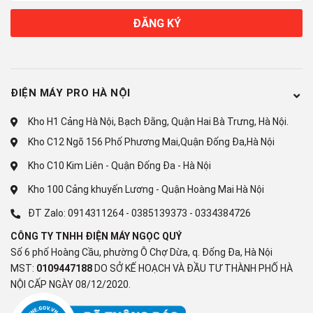
ĐĂNG KÝ
Công nghệ tiết kiệm điện:
Chế độ kỳ nghỉ tiết kiệm điện
Inverter
ĐIỆN MÁY PRO HÀ NỘI
Chế độ Extra Eco
Kho H1 Cảng Hà Nội, Bạch Đằng, Quận Hai Bà Trưng, Hà Nội.
Công nghệ bảo quản và làm lạnh
Kho C12 Ngõ 156 Phố Phương Mai,Quận Đống Đa,Hà Nội
Công nghệ làm lạnh:
Kho C10 Kim Liên - Quận Đống Đa - Hà Nội
Kho 100 Cảng khuyến Lương - Quận Hoàng Mai Hà Nội
Làm lạnh đa chiều
ĐT Zalo:
0914311264
-
0385139373
-
0334384726
Công nghệ bảo quản thực phẩm:
CÔNG TY TNHH ĐIỆN MÁY NGỌC QUÝ
Ngăn rau củ giữ ẩm Humidity Control
Số 6 phố Hoàng Cầu, phường Ô Chợ Dừa, q. Đống Đa, Hà Nội
MST:
0109447188
DO SỞ KẾ HOẠCH VÀ ĐẦU TƯ THÀNH PHỐ HÀ
Công nghệ kháng khuẩn, khử mùi:
NỘI CẤP NGÀY 08/12/2020.
Bộ lọc khử mùi Deodorizer