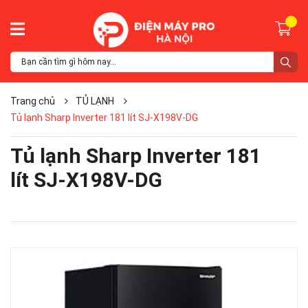
Trang chủ
TỦ LẠNH
Tủ lạnh Sharp Inverter 181 lít SJ-X198V-DG
Tủ lạnh Sharp Inverter 181
lít SJ-X198V-DG