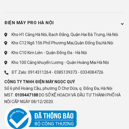
ĐIỆN MÁY PRO HÀ NỘI
Kho H1 Cảng Hà Nội, Bạch Đằng, Quận Hai Bà Trưng, Hà Nội.
Kho C12 Ngõ 156 Phố Phương Mai,Quận Đống Đa,Hà Nội
Kho C10 Kim Liên - Quận Đống Đa - Hà Nội
Kho 100 Cảng khuyến Lương - Quận Hoàng Mai Hà Nội
ĐT Zalo:
0914311264
-
0385139373
-
0334384726
CÔNG TY TNHH ĐIỆN MÁY NGỌC QUÝ
Số 6 phố Hoàng Cầu, phường Ô Chợ Dừa, q. Đống Đa, Hà Nội
MST:
0109447188
DO SỞ KẾ HOẠCH VÀ ĐẦU TƯ THÀNH PHỐ HÀ
NỘI CẤP NGÀY 08/12/2020.