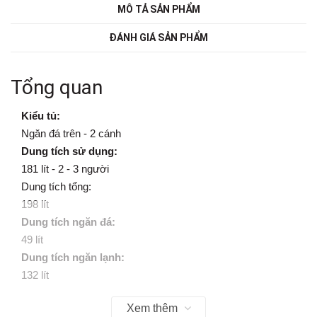
MÔ TẢ SẢN PHẨM
ĐÁNH GIÁ SẢN PHẨM
Tổng quan
Kiểu tủ:
Ngăn đá trên
- 2 cánh
Dung tích sử dụng:
181 lít -
2 - 3 người
Dung tích tổng:
198 lít
Dung tích ngăn đá:
49 lít
Dung tích ngăn lạnh:
132 lít
Chất liệu cửa tủ lạnh:
Xem thêm
Kim loại