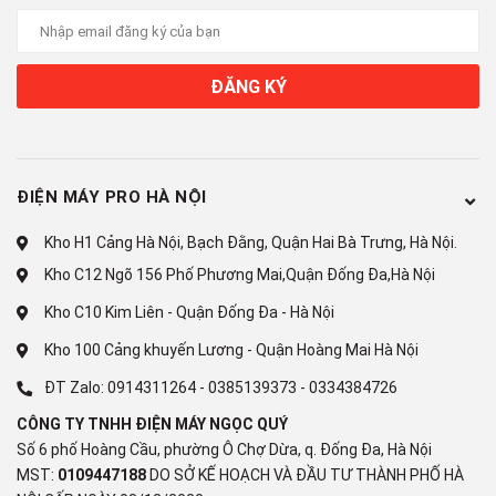
Công nghệ bảo quản và làm lạnh
Công nghệ làm lạnh:
ĐĂNG KÝ
3 Dàn lạnh độc lập Triple Cooling giúp hơi lạnh lan tỏa
đều
Công nghệ Metal Cooling
Công nghệ bảo quản thực phẩm:
ĐIỆN MÁY PRO HÀ NỘI
Hộp rau củ, trái cây kín khí Crisper+ và Hộp thịt cá Flex
Kho H1 Cảng Hà Nội, Bạch Đằng, Quận Hai Bà Trưng, Hà Nội.
Crisper
Kho C12 Ngõ 156 Phố Phương Mai,Quận Đống Đa,Hà Nội
Công nghệ kháng khuẩn, khử mùi:
Kho C10 Kim Liên - Quận Đống Đa - Hà Nội
Bộ lọc khử mùi từ không khí ở bên trong, kết hợp thêm công
Kho 100 Cảng khuyến Lương - Quận Hoàng Mai Hà Nội
nghệ đèn UV liên tục làm sạch bề mặt giúp giữ được không
ĐT Zalo:
0914311264
-
0385139373
-
0334384726
khí trong lành
CÔNG TY TNHH ĐIỆN MÁY NGỌC QUÝ
Tiện ích
Số 6 phố Hoàng Cầu, phường Ô Chợ Dừa, q. Đống Đa, Hà Nội
MST:
0109447188
DO SỞ KẾ HOẠCH VÀ ĐẦU TƯ THÀNH PHỐ HÀ
Tiện ích: