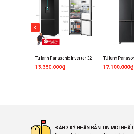
Digital Inverter
Công nghệ bảo quản và làm lạnh
Công nghệ làm lạnh:
Công nghệ làm lạnh vòm All-around Cooling giúp kiểm
Công nghệ bảo quản thực phẩm:
Ngăn đông mềm -1 độ C Optimal Fresh Zone
Công nghệ kháng khuẩn, khử mùi:
Bộ lọc than hoạt tính Deodorizer
Tủ lạnh Panasonic Inverter 325 lít NR-BV361GPKV ĐIện Máy Pro Giá Rẻ Nhất
Tiện ích
13.350.000₫
17.100.000₫
Tiện ích:
Đèn LED chiếu sáng
Hệ thống làm đá tự động Auto Ice Maker
Lấy nước ngoài:
Có
Làm đá tự động:
Có
Thông tin lắp đặt
ĐĂNG KÝ NHẬN BẢN TIN MỚI NHẤT
Kích thước - Khối lượng: