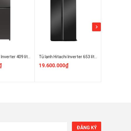
Tủ lạnh Hitachi Inverter 409 lít HRTN6443SAGMGVN Nguyên Seal
Tủ lạnh Hitachi Inverter 653 lít HRSN9713ESAUVN Nguyên Seal
₫
19.600.000₫
19.800.00
ĐĂNG KÝ