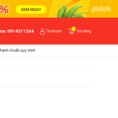
ine:
0914311264
Tài khoản
Giỏ hàng
hanh chuẩn quy trình