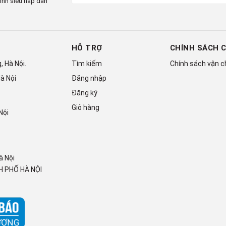
ình siêu hấp dẫn
63 kg
HỖ TRỢ
CHÍNH SÁCH 
 Hà Nội.
Tìm kiếm
Chính sách vận 
à Nội
Đăng nhập
Đăng ký
Giỏ hàng
Nội
à Nội
 PHỐ HÀ NỘI