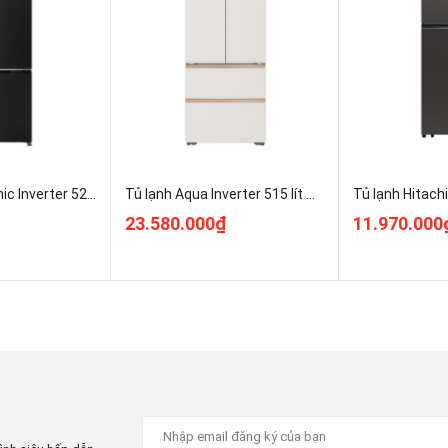
 soát chặt chẽ sự thay đổi nhiệt độ
Tủ lạnh Panasonic Inverter 525 lít Multi Door NR-XZ590CWKV Giá Rẻ Nhất
Tủ lạnh Aqua Inverter 515 lít Multi Door AQR-MA590XA(MC)U1
23.580.000₫
11.970.000