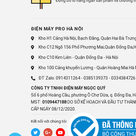
Đừng bỏ lỡ hàng ngàn sản phẩm và chương tr
Cao 170 cm - Ngang 59.5 cm - Sâu 66.3 cm - Nặng 
ĐIỆN MÁY PRO HÀ NỘI
Kho H1 Cảng Hà Nội, Bạch Đằng, Quận Hai Bà Trưng,
Kho C12 Ngõ 156 Phố Phương Mai,Quận Đống Đa,H
Kho C10 Kim Liên - Quận Đống Đa - Hà Nội
Kho 100 Cảng khuyến Lương - Quận Hoàng Mai Hà 
ĐT Zalo:
0914311264
-
0385139373
-
0334384726
CÔNG TY TNHH ĐIỆN MÁY NGỌC QUÝ
Số 6 phố Hoàng Cầu, phường Ô Chợ Dừa, q. Đống Đa, H
MST:
0109447188
DO SỞ KẾ HOẠCH VÀ ĐẦU TƯ THÀNH
CẤP NGÀY 08/12/2020.
Kết nối với chúng tôi