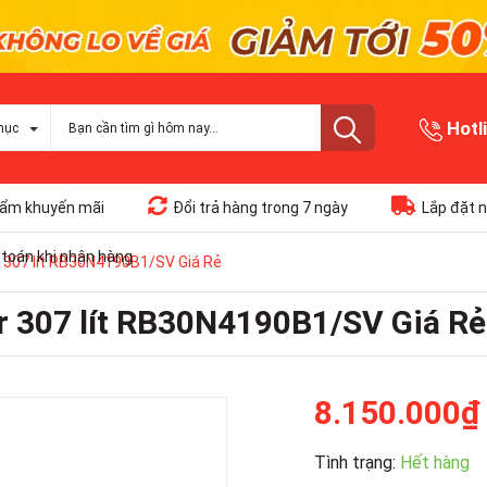
Hotl
mục
ẩm khuyến mãi
Đổi trả hàng trong 7 ngày
Lắp đặt n
toán khi nhận hàng
 307 lít RB30N4190B1/SV Giá Rẻ
r 307 lít RB30N4190B1/SV Giá Rẻ
8.150.000₫
Tình trạng:
Hết hàng