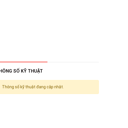
HÔNG SỐ KỸ THUẬT
Thông số kỹ thuật đang cập nhật.