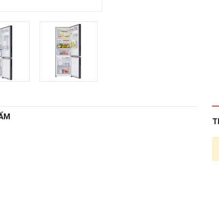
HẨM
T