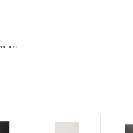
em thêm
ng Nhôm