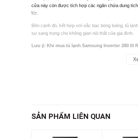
cửa
này còn được tích hợp các ngăn chứa dung tích
lúc.
Bên cạnh đó, kết hợp với sắc bạc bóng loáng,
tủ lạn
sự sang trọng cho không gian nội thất của gia đình.
Lưu ý: Khi mua tủ lạnh Samsung Inverter 280 lí
động cơ máy nén 20 năm. Các sản phẩm mua trư
X
10 năm.
SẢN PHẨM LIÊN QUAN