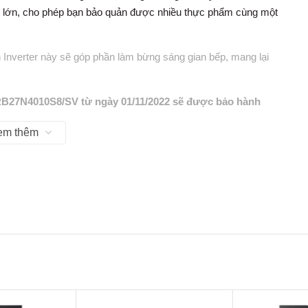
 lớn, cho phép bạn bảo quản được nhiều thực phẩm cùng một
h Inverter
này sẽ góp phần làm bừng sáng gian bếp, mang lại
t RB27N4010S8/SV từ ngày 01/11/2022 sẽ được bảo hành
ớc ngày 01/11/2022 đều được bảo hành động cơ máy nén
em thêm