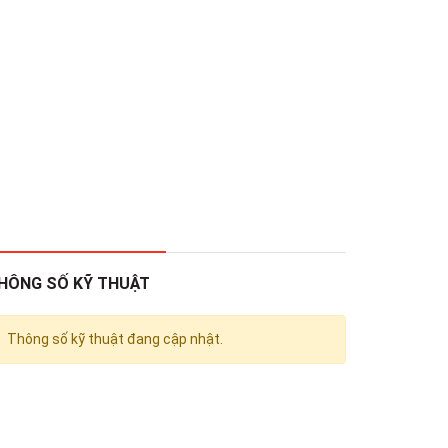
HÔNG SỐ KỸ THUẬT
Thông số kỹ thuật đang cập nhật.