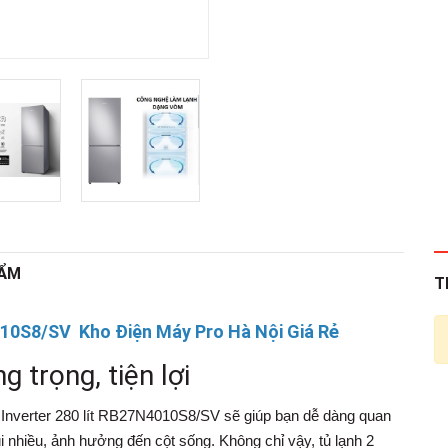
HẨM
T
010S8/SV Kho Điện Máy Pro Hà Nội Giá Rẻ
 trọng, tiện lợi
 Inverter 280 lít RB27N4010S8/SV
sẽ giúp bạn dễ dàng quan
i nhiều, ảnh hưởng đến cột sống. Không chỉ vậy,
tủ lạnh 2