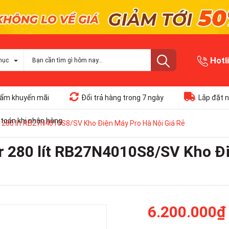
Hotl
mục
ẩm khuyến mãi
Đổi trả hàng trong 7 ngày
Lắp đặt n
toán khi nhận hàng
 280 lít RB27N4010S8/SV Kho Điện Máy Pro Hà Nội Giá Rẻ
r 280 lít RB27N4010S8/SV Kho Đi
6.200.000₫