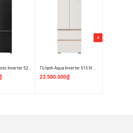
Tủ lạnh Panasonic Inverter 525 lít Multi Door NR-XZ590CWKV Giá Rẻ Nhất
Tủ lạnh Aqua Inverter 515 lít Multi Door AQR-MA590XA(MC)U1
₫
23.580.000₫
11.970.00