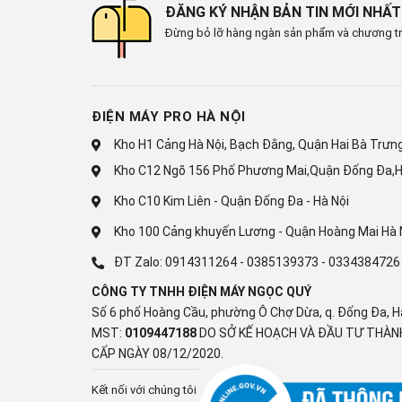
ĐĂNG KÝ NHẬN BẢN TIN MỚI NHẤT
Đừng bỏ lỡ hàng ngàn sản phẩm và chương tr
ĐIỆN MÁY PRO HÀ NỘI
Kho H1 Cảng Hà Nội, Bạch Đằng, Quận Hai Bà Trưng,
Kho C12 Ngõ 156 Phố Phương Mai,Quận Đống Đa,H
Kho C10 Kim Liên - Quận Đống Đa - Hà Nội
Kho 100 Cảng khuyến Lương - Quận Hoàng Mai Hà 
ĐT Zalo:
0914311264
-
0385139373
-
0334384726
CÔNG TY TNHH ĐIỆN MÁY NGỌC QUÝ
Số 6 phố Hoàng Cầu, phường Ô Chợ Dừa, q. Đống Đa, H
MST:
0109447188
DO SỞ KẾ HOẠCH VÀ ĐẦU TƯ THÀNH
Công nghệ
Digital Inverter
ch
CẤP NGÀY 08/12/2020.
định
Kết nối với chúng tôi