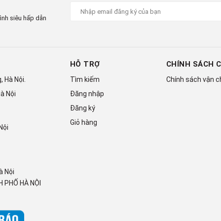
ình siêu hấp dẫn
HỖ TRỢ
CHÍNH SÁCH 
 Hà Nội.
Tìm kiếm
Chính sách vận 
à Nội
Đăng nhập
Đăng ký
Giỏ hàng
Nội
à Nội
 PHỐ HÀ NỘI
o khả năng vận hành êm ái, ổn