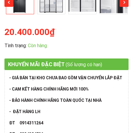
20.400.000₫
Tình trạng:
Còn hàng
KHUYẾN MÃI ĐẶC BIỆT
(Số lượng có hạn)
- GIÁ BÁN TẠI KHO CHƯA BAO GỒM VẬN CHUYỂN LẮP ĐẶT
- CAM KẾT HÀNG CHÍNH HÃNG MỚI 100%
- BẢO HÀNH CHÍNH HÃNG TOÀN QUỐC TẠI NHÀ
- ĐẶT HÀNG LH
ĐT 0914311264