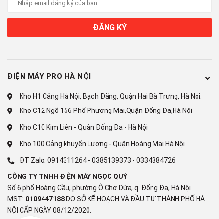
ĐĂNG KÝ
ĐIỆN MÁY PRO HÀ NỘI
Kho H1 Cảng Hà Nội, Bạch Đằng, Quận Hai Bà Trưng, Hà Nội.
Kho C12 Ngõ 156 Phố Phương Mai,Quận Đống Đa,Hà Nội
Kho C10 Kim Liên - Quận Đống Đa - Hà Nội
Kho 100 Cảng khuyến Lương - Quận Hoàng Mai Hà Nội
ĐT Zalo:
0914311264
-
0385139373
-
0334384726
CÔNG TY TNHH ĐIỆN MÁY NGỌC QUÝ
Số 6 phố Hoàng Cầu, phường Ô Chợ Dừa, q. Đống Đa, Hà Nội
MST:
0109447188
DO SỞ KẾ HOẠCH VÀ ĐẦU TƯ THÀNH PHỐ HÀ
NỘI CẤP NGÀY 08/12/2020.