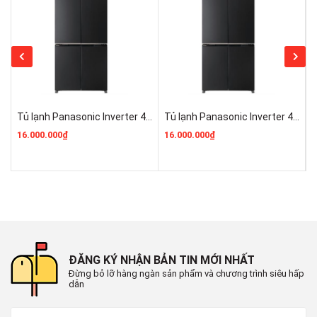
Tủ lạnh Panasonic Inverter 487 lít Multi Door NR-XZ550CWKV Điện Máy Pro Hà Nội Giá Rẻ Nhất
Tủ lạnh Panasonic Inverter 487 lít Multi Door NR-XZ550CWKV Kho Điện Máy Pro Giá Rẻ Nhất
16.000.000₫
16.000.000₫
1
ĐĂNG KÝ NHẬN BẢN TIN MỚI NHẤT
Đừng bỏ lỡ hàng ngàn sản phẩm và chương trình siêu hấp
dẫn