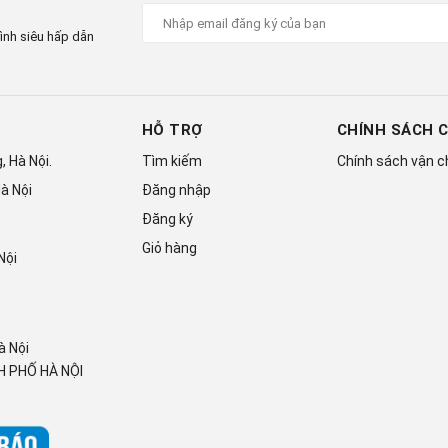
ình siêu hấp dẫn
HỖ TRỢ
CHÍNH SÁCH 
 Hà Nội.
Tìm kiếm
Chính sách vận 
à Nội
Đăng nhập
Đăng ký
Giỏ hàng
Nội
à Nội
 PHỐ HÀ NỘI
1WGKV
mang đến cho người dùng không gian bảo quản