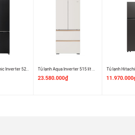
ết kiệm điện
Tủ lạnh Panasonic Inverter 525 lít Multi Door NR-XZ590CWKV Giá Rẻ Nhất
Tủ lạnh Aqua Inverter 515 lít Multi Door AQR-MA590XA(MC)U1
23.580.000₫
11.970.000