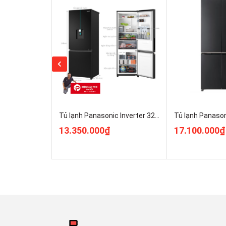
Công nghệ làm lạnh
Panorama
Tính năng khác
Bảo quản thịt cá không cần rã đông, Inverter ti
Ngăn chứa
Ngăn rau quả
Tủ lạnh Panasonic Inverter 325 lít NR-BV361GPKV ĐIện Máy Pro Giá Rẻ Nhất
Có
13.350.000₫
17.100.000₫
Khay đá
Có
Chất liệu khay ngăn
Kính chịu lực
Ngăn đựng chai lọ