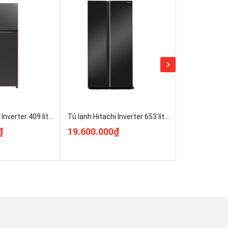
Tủ lạnh Hitachi Inverter 409 lít HRTN6443SAGMGVN Nguyên Seal
Tủ lạnh Hitachi Inverter 653 lít HRSN9713ESAUVN Nguyên Seal
₫
19.600.000₫
19.800.00