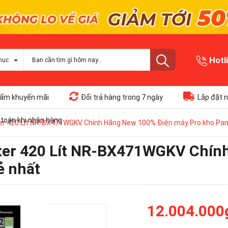
Hotl
mục
ẩm khuyến mãi
Đổi trả hàng trong 7 ngày
Lắp đặt n
toán khi nhận hàng
ter 420 Lít NR-BX471WGKV Chính Hãng New 100% Điện máy Pro kho Pan
rter 420 Lít NR-BX471WGKV Chín
ẻ nhất
12.004.000