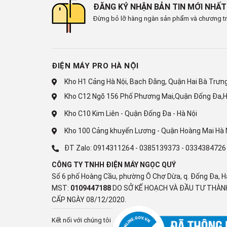
ĐĂNG KÝ NHẬN BẢN TIN MỚI NHẤT
Có
Đừng bỏ lỡ hàng ngàn sản phẩm và chương tr
Thống số kĩ thuật
Chất liệu cửa tủ lạnh
Mặt Kính
ĐIỆN MÁY PRO HÀ NỘI
Kho H1 Cảng Hà Nội, Bạch Đằng, Quận Hai Bà Trưng,
Xuất Xứ & Bảo Hành
Kho C12 Ngõ 156 Phố Phương Mai,Quận Đống Đa,H
Hãng sản xuất
Kho C10 Kim Liên - Quận Đống Đa - Hà Nội
Panasonic (Thương hiệu: Nhật Bản)
Kho 100 Cảng khuyến Lương - Quận Hoàng Mai Hà 
Sản xuất tại
ĐT Zalo:
0914311264
-
0385139373
-
0334384726
Việt Nam
CÔNG TY TNHH ĐIỆN MÁY NGỌC QUÝ
Số 6 phố Hoàng Cầu, phường Ô Chợ Dừa, q. Đống Đa, H
Bảo hành
MST:
0109447188
DO SỞ KẾ HOẠCH VÀ ĐẦU TƯ THÀNH
24 tháng
CẤP NGÀY 08/12/2020.
Tủ Lạnh Panasonic Inverter 420 Lít NR-BX47
Kết nối với chúng tôi