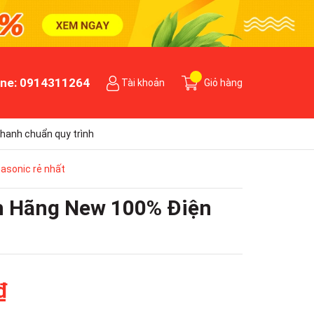
ine:
0914311264
Tài khoản
Giỏ hàng
hanh chuẩn quy trình
asonic rẻ nhất
h Hãng New 100% Điện
₫