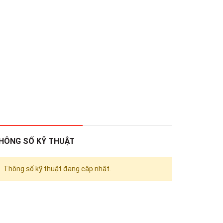
HÔNG SỐ KỸ THUẬT
Thông số kỹ thuật đang cập nhật.