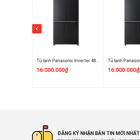
Ống dẫn gas bằng Đồng + Thép mạ kẽm. Chất l
Năm ra mắt:
2021
Sản xuất tại:
Việt Nam
Tủ lạnh Panasonic Inverter 487 lít Multi Door NR-XZ550CWKV Điện Máy Pro Hà Nội Giá Rẻ Nhất
16.000.000₫
16.000.000₫
Mức tiêu thụ điện năng
Công suất tiêu thụ công bố theo TCVN:
~ 1.1 kW/ngày
Công nghệ tiết kiệm điện:
Multi Control
ĐĂNG KÝ NHẬN BẢN TIN MỚI NHẤT
Cảm biến thông minh Econavi