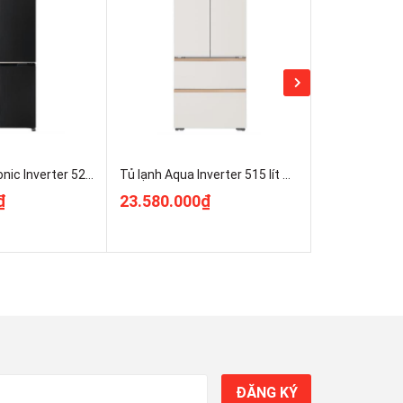
Tủ lạnh Panasonic Inverter 525 lít Multi Door NR-XZ590CWKV Giá Rẻ Nhất
Tủ lạnh Aqua Inverter 515 lít Multi Door AQR-MA590XA(MC)U1
₫
23.580.000₫
11.970.00
ĐĂNG KÝ