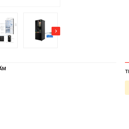
HẨM
T