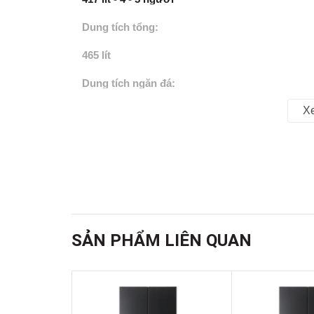
Dung tích tổng:
465 lít
Dung tích ngăn đá:
X
112 lít
Dung tích ngăn lạnh:
305 lít
Chất liệu cửa tủ lạnh:
Thép không gỉ
SẢN PHẨM LIÊN QUAN
Chất liệu khay ngăn lạnh:
Kính chịu lực
Chất liệu ống dẫn gas, dàn lạnh: