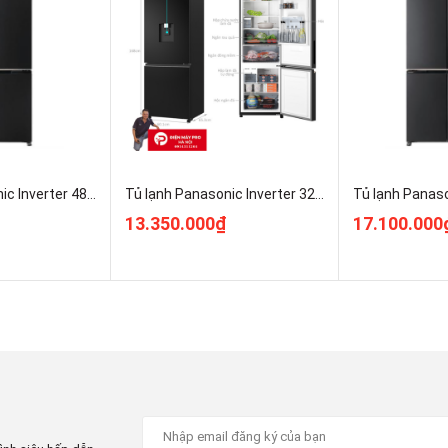
iệu dàn lạnh bằng Nhôm
Tủ lạnh Panasonic Inverter 487 lít Multi Door NR-XZ550CWKV Kho Điện Máy Pro Giá Rẻ Nhất
Tủ lạnh Panasonic Inverter 325 lít NR-BV361GPKV ĐIện Máy Pro Giá Rẻ Nhất
13.350.000₫
17.100.000