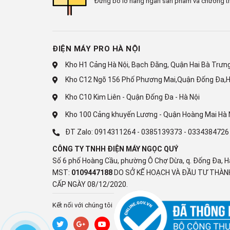
Đừng bỏ lỡ hàng ngàn sản phẩm và chương tr
Inverter
Công nghệ bảo quản và làm lạnh
ĐIỆN MÁY PRO HÀ NỘI
Công nghệ làm lạnh:
Kho H1 Cảng Hà Nội, Bạch Đằng, Quận Hai Bà Trưng,
Làm lạnh vòng cung Panorama
Kho C12 Ngõ 156 Phố Phương Mai,Quận Đống Đa,H
Công nghệ bảo quản thực phẩm:
Kho C10 Kim Liên - Quận Đống Đa - Hà Nội
Kho 100 Cảng khuyến Lương - Quận Hoàng Mai Hà 
Ngăn cấp đông mềm thế hệ mới Prime Fresh+
ĐT Zalo:
0914311264
-
0385139373
-
0334384726
Công nghệ kháng khuẩn, khử mùi:
CÔNG TY TNHH ĐIỆN MÁY NGỌC QUÝ
Lấy nước ngoài kháng khuẩn, khử mùi
Công ng
Số 6 phố Hoàng Cầu, phường Ô Chợ Dừa, q. Đống Đa, H
MST:
0109447188
DO SỞ KẾ HOẠCH VÀ ĐẦU TƯ THÀNH
Tiện ích
CẤP NGÀY 08/12/2020.
Tiện ích:
Kết nối với chúng tôi
Bảng điều khiển bên ngoài