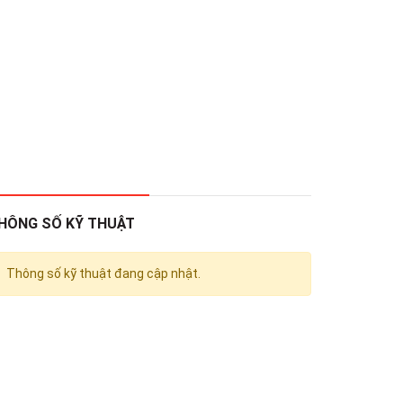
HÔNG SỐ KỸ THUẬT
Thông số kỹ thuật đang cập nhật.