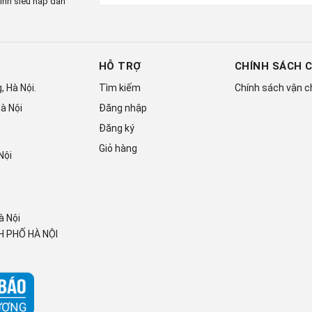
ình siêu hấp dẫn
HỖ TRỢ
CHÍNH SÁCH 
 Hà Nội.
Tìm kiếm
Chính sách vận 
à Nội
Đăng nhập
Đăng ký
Giỏ hàng
Nội
hệ kháng khuẩn Ag Clean với tinh thể bạc Ag+
à Nội
 PHỐ HÀ NỘI