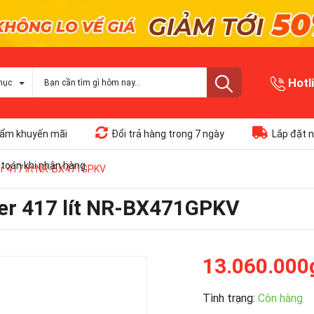
Hotl
mục
ẩm khuyến mãi
Đổi trả hàng trong 7 ngày
Lắp đặt n
toán khi nhận hàng
er 417 lít NR-BX471GPKV
ter 417 lít NR-BX471GPKV
13.060.000
Tình trạng:
Còn hàng