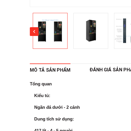
ĐÁNH GIÁ SẢN P
MÔ TẢ SẢN PHẨM
Tổng quan
Kiểu tủ:
Ngăn đá dưới
- 2 cánh
Dung tích sử dụng:
417 lít -
4 - 5 người