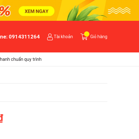
ine:
0914311264
Tài khoản
Giỏ hàng
hanh chuẩn quy trình
₫