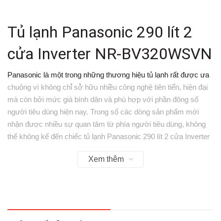
Tủ lạnh Panasonic 290 lít 2
cửa Inverter NR-BV320WSVN
Panasonic là một trong những thương hiệu tủ lạnh rất được ưa
chuộng vì không chỉ sở hữu nhiều công nghệ tiên tiến, hiện đại
mà còn bởi mức giá bình dân và phù hợp với phần đông số
người tiêu dùng hiện nay. Trong số các dòng sản phẩm mới
nhận được nhiều sự quan tâm từ phía người tiêu dùng, không
thể không kể đến chiếc tủ lạnh Panasonic 290 lít 2 cửa Inverter
NR-BV320WSVN.
Xem thêm
Những ưu điểm nổi bật của tủ
lạnh Panasonic 290 lít 2 cửa
Inverter NR-BV320WSVN: