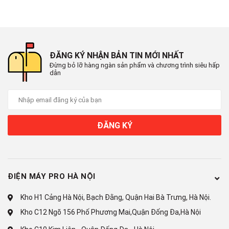
Panasonic NR-BV320WSVN sẽ ngăn chặn vi khuẩn gây hại
cho thực phẩm cũng như mùi hôi khó chịu, giúp cho không gian
bên trong tủ luôn được khô thoáng và sạch sẽ.
ĐĂNG KÝ NHẬN BẢN TIN MỚI NHẤT
Đừng bỏ lỡ hàng ngàn sản phẩm và chương trình siêu hấp
Ngăn PrimeFresh bảo quản thực phẩm không cần rã đông
dẫn
Dòng sản phẩm NR-BV320WSVN thuộc kiểu tủ lạnh cấp đông
mềm với ngăn chứa Prime Fresh hiện đại cho phép bạn bảo
quản thực phẩm tươi sống ở nhiệt độ thấp -3 độ mà không bị
ĐĂNG KÝ
đông đá đến tận 7 ngày. Nhờ vậy thực phẩm của bạn không
những sẽ giữ được trọn vẹn hương vị thơm ngon mà bạn cũng
không cần phải tốn nhiều thời gian đợi rã đông trước khi chế
biến một bữa cơm đầy đủ dinh dưỡng cho các thành viên trong
ĐIỆN MÁY PRO HÀ NỘI
gia đình thân yêu.
Kho H1 Cảng Hà Nội, Bạch Đằng, Quận Hai Bà Trưng, Hà Nội.
Kho C12 Ngõ 156 Phố Phương Mai,Quận Đống Đa,Hà Nội