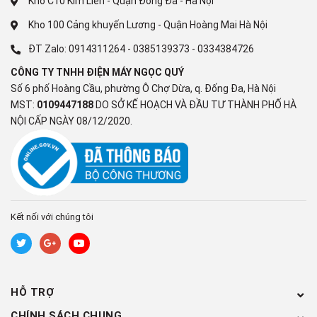
Kho C10 Kim Liên - Quận Đống Đa - Hà Nội
Kho 100 Cảng khuyến Lương - Quận Hoàng Mai Hà Nội
ĐT Zalo:
0914311264
-
0385139373
-
0334384726
CÔNG TY TNHH ĐIỆN MÁY NGỌC QUÝ
Số 6 phố Hoàng Cầu, phường Ô Chợ Dừa, q. Đống Đa, Hà Nội
MST:
0109447188
DO SỞ KẾ HOẠCH VÀ ĐẦU TƯ THÀNH PHỐ HÀ
NỘI CẤP NGÀY 08/12/2020.
Kết nối với chúng tôi
HỖ TRỢ
CHÍNH SÁCH CHUNG