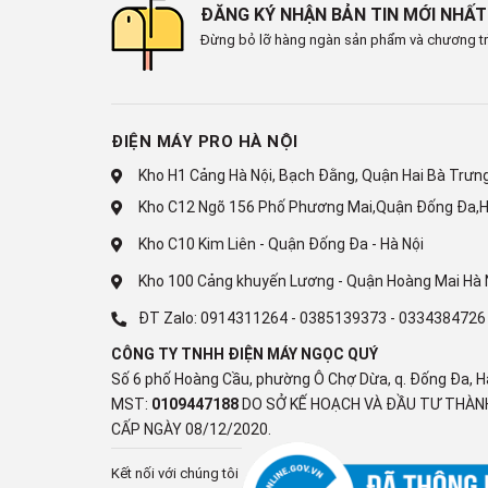
ĐĂNG KÝ NHẬN BẢN TIN MỚI NHẤT
Đừng bỏ lỡ hàng ngàn sản phẩm và chương tr
ĐIỆN MÁY PRO HÀ NỘI
Kho H1 Cảng Hà Nội, Bạch Đằng, Quận Hai Bà Trưng,
Diệt khuẩn 99,99% toàn bộ
Kho C12 Ngõ 156 Phố Phương Mai,Quận Đống Đa,H
Ag+
Kho C10 Kim Liên - Quận Đống Đa - Hà Nội
Công nghệ Blue Ag+ trên tủ lạnh Panasonic, khi vận 
Kho 100 Cảng khuyến Lương - Quận Hoàng Mai Hà 
tỏa trong tủ. Nhờ đó, giúp diệt tới 99,99% vi khuẩn t
ĐT Zalo:
0914311264
-
0385139373
-
0334384726
trọn vẹn dinh dưỡng, đảm bảo an toàn thực phẩm.
CÔNG TY TNHH ĐIỆN MÁY NGỌC QUÝ
Số 6 phố Hoàng Cầu, phường Ô Chợ Dừa, q. Đống Đa, H
MST:
0109447188
DO SỞ KẾ HOẠCH VÀ ĐẦU TƯ THÀNH
CẤP NGÀY 08/12/2020.
Kết nối với chúng tôi