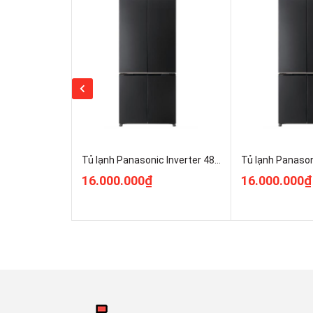
Làm lạnh hiệu quả nhờ
công
Tủ lạnh Panasonic
có công nghệ làm lạnh vòng cun
các luồng khí lạnh đi nhanh và đồng đều khắp các ng
vẫn được bảo quản bằng khí lạnh phù hợp, giúp thực
Tủ lạnh Panasonic Inverter 487 lít Multi Door NR-XZ550CWKV Điện Máy Pro Hà Nội Giá Rẻ Nhất
16.000.000₫
16.000.000₫