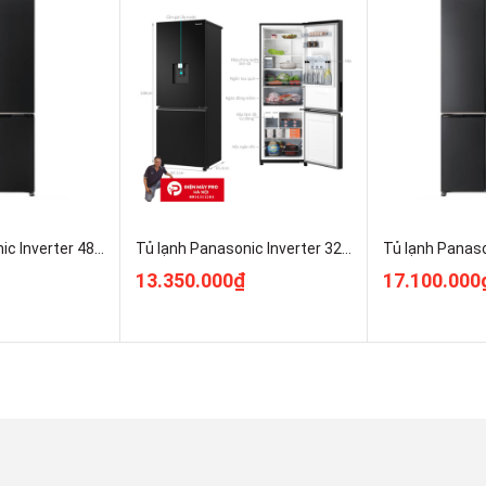
 nghệ Panorama
g Panorama, có khả năng
làm lạnh đa chiều
bằng cách đưa
óc ngách trong tủ. Vì vậy, khi ngăn tủ chứa đầy thực phẩm thì
 phẩm luôn được bảo quản tốt.
Tủ lạnh Panasonic Inverter 487 lít Multi Door NR-XZ550CWKV Kho Điện Máy Pro Giá Rẻ Nhất
Tủ lạnh Panasonic Inverter 325 lít NR-BV361GPKV ĐIện Máy Pro Giá Rẻ Nhất
13.350.000₫
17.100.000