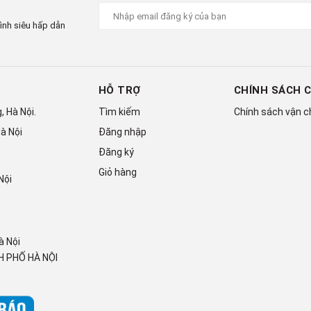
ình siêu hấp dẫn
HỖ TRỢ
CHÍNH SÁCH 
 Hà Nội.
Tìm kiếm
Chính sách vận 
 ngăn mát nhờ công nghệ
Blue
à Nội
Đăng nhập
Đăng ký
Giỏ hàng
hành sử dụng ánh sáng xanh kích hoạt tinh thể bạc Ag+ lan
Nội
rên toàn bộ ngăn mát tủ lạnh, thực phẩm luôn tươi ngon và giữ
à Nội
 PHỐ HÀ NỘI