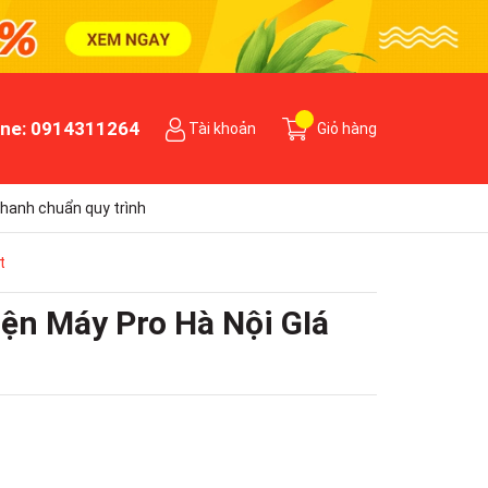
ine:
0914311264
Tài khoản
Giỏ hàng
hanh chuẩn quy trình
t
ện Máy Pro Hà Nội GIá