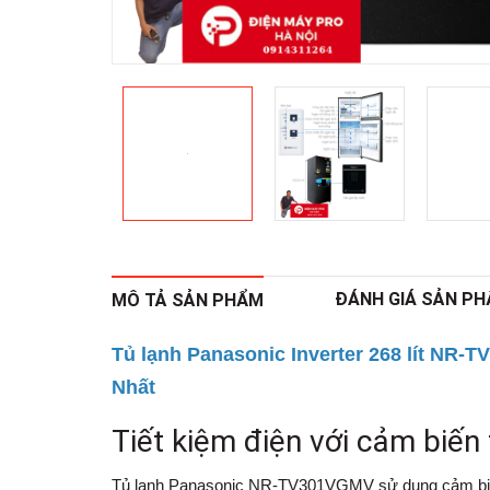
ĐÁNH GIÁ SẢN P
MÔ TẢ SẢN PHẨM
Tủ lạnh Panasonic Inverter 268 lít NR
Nhất
Tiết kiệm điện với cảm biế
Tủ lạnh Panasonic NR-TV301VGMV
sử dụng cảm biế