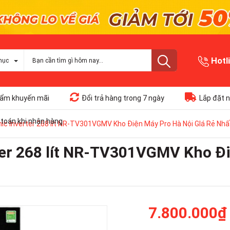
Hotl
mục
ẩm khuyến mãi
Đổi trả hàng trong 7 ngày
Lắp đặt n
toán khi nhận hàng
ic Inverter 268 lít NR-TV301VGMV Kho Điện Máy Pro Hà Nội GIá Rẻ Nhấ
ter 268 lít NR-TV301VGMV Kho Đi
7.800.000₫