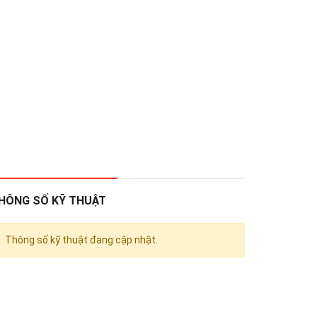
HÔNG SỐ KỸ THUẬT
Thông số kỹ thuật đang cập nhật.