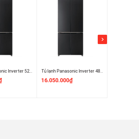
Tủ lạnh Panasonic Inverter 525 lít Multi Door NR-XZ590CWKV Giá Rẻ Nhất
Tủ lạnh Panasonic Inverter 487 lít Multi Door NR-XZ550CWKV Kho Điện Máy Pro Hà Nội Giá Rẻ Nhất
₫
16.050.000₫
17.150.00