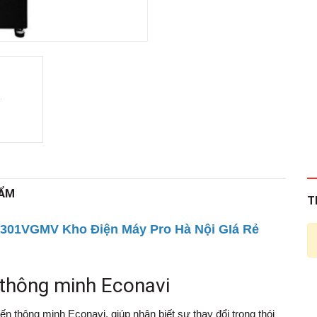
HẨM
T
-TV301VGMV Kho Điện Máy Pro Hà Nội GIá Rẻ
n thông minh
Econavi
n thông minh Econavi, giúp nhận biết sự thay đổi trong thói