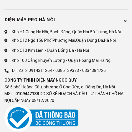
Chất liệu
Mặt gương soi
ĐIỆN MÁY PRO HÀ NỘI
cửa tủ lạnh
Kho H1 Cảng Hà Nội, Bạch Đằng, Quận Hai Bà Trưng, Hà Nội.
Chất liệu
Kính cường lực
Kho C12 Ngõ 156 Phố Phương Mai,Quận Đống Đa,Hà Nội
khay ngăn
Kho C10 Kim Liên - Quận Đống Đa - Hà Nội
Cao 186 cm - Rộng 83.5 cm - Sâu 73.6
Kho 100 Cảng khuyến Lương - Quận Hoàng Mai Hà Nội
Kích thước
cm
ĐT Zalo:
0914311264
-
0385139373
-
0334384726
CÔNG TY TNHH ĐIỆN MÁY NGỌC QUÝ
Trọng lượng
112 kg
Số 6 phố Hoàng Cầu, phường Ô Chợ Dừa, q. Đống Đa, Hà Nội
MST:
0109447188
DO SỞ KẾ HOẠCH VÀ ĐẦU TƯ THÀNH PHỐ HÀ
Màu sắc
Đen
NỘI CẤP NGÀY 08/12/2020.
Năm ra mắt
2024