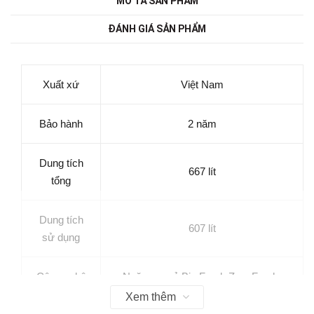
MÔ TẢ SẢN PHẨM
ĐÁNH GIÁ SẢN PHẨM
Xuất xứ
Việt Nam
Bảo hành
2 năm
Dung tích
667 lít
tổng
Dung tích
607 lít
sử dụng
Công nghệ
Ngăn rau củ Big Fresh ZoneFresh,
bảo quản
Converter+ (Nhiệt độ dao động -3℃,
Xem thêm
thực phẩm
0℃, 3℃)