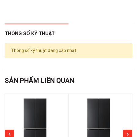
Dung tích
176 lít
ngăn đá
THÔNG SỐ KỸ THUẬT
Dung tích
431 lít
ngăn lạnh
Thông số kỹ thuật đang cập nhật.
Luồng khí lạnh đa chiều Multi Air Flow,
Công nghệ
LINEAR Cooling, DoorCooling làm lạnh
làm lạnh
SẢN PHẨM LIÊN QUAN
từ cánh cửa tủ
Công nghệ
kháng
Bộ lọc 5 lớp Hygiene Fresh+™
khuẩn, khử
mùi