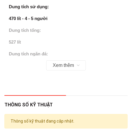
Dung tích sử dụng:
470 lít -
4 - 5 người
Dung tích tổng:
527 lít
Dung tích ngăn đá:
Xem thêm
169 lít
Dung tích ngăn lạnh:
301 lít
Dung tích ngăn chuyển đổi:
THÔNG SỐ KỸ THUẬT
Không có
Thông số kỹ thuật đang cập nhật.
Chất liệu cửa tủ lạnh: