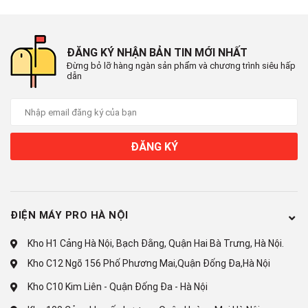
~ 1.5 kW/ngày
Công nghệ tiết kiệm điện:
ĐĂNG KÝ NHẬN BẢN TIN MỚI NHẤT
Inverter
Đừng bỏ lỡ hàng ngàn sản phẩm và chương trình siêu hấp
dẫn
Công nghệ bảo quản và làm lạnh
Công nghệ làm lạnh:
Luồng khí lạnh đa chiều Multi Air Flow
ĐĂNG KÝ
Công nghệ bảo quản thực phẩm:
Đang cập nhật
ĐIỆN MÁY PRO HÀ NỘI
Công nghệ kháng khuẩn, khử mùi:
Kho H1 Cảng Hà Nội, Bạch Đằng, Quận Hai Bà Trưng, Hà Nội.
Đang cập nhật
Kho C12 Ngõ 156 Phố Phương Mai,Quận Đống Đa,Hà Nội
Tiện ích
Kho C10 Kim Liên - Quận Đống Đa - Hà Nội