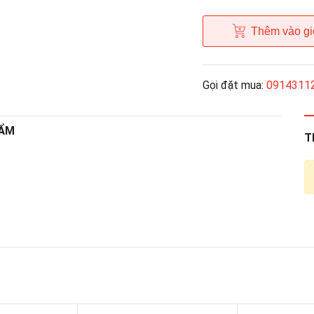
Thêm vào gi
Gọi đặt mua:
0914311
HẨM
T