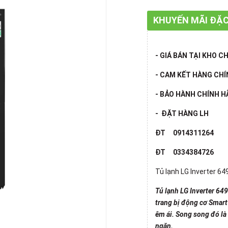
KHUYẾN MÃI ĐẶC
- GIÁ BÁN TẠI KHO 
- CAM KẾT HÀNG CHÍ
- BẢO HÀNH CHÍNH 
- ĐẶT HÀNG LH
ĐT 0914311264
ĐT 0334384726
Tủ lạnh LG Inverter 6
Tủ lạnh LG Inverter 64
trang bị động cơ Smart
êm ái. Song song đó là
ngăn.