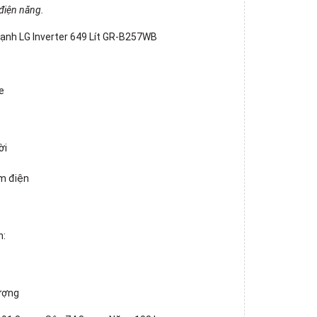
 điện năng.
lạnh LG Inverter 649 Lít GR-B257WB
e
ời
ệm điện
h:
lượng