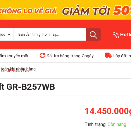
Hotl
mục
ẩm khuyến mãi
Đổi trả hàng trong 7 ngày
Lắp đặt n
toán khi nhận hàng
9 Lít GR-B257WB
 Lít GR-B257WB
14.450.000
Tình trạng:
Còn hàng