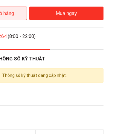
ỏ hàng
Mua ngay
264
(8:00 - 22:00)
HÔNG SỐ KỸ THUẬT
Thông số kỹ thuật đang cập nhật.