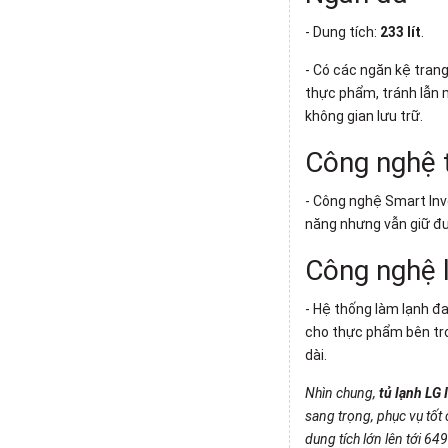
- Dung tích:
233 lít
.
- Có các ngăn kệ tran
thực phẩm, tránh lẫn 
không gian lưu trữ.
Công nghệ t
- Công nghệ
Smart Inv
năng nhưng vẫn giữ đư
Công nghệ 
- Hệ thống làm lạnh đa
cho thực phẩm bên tro
dài.
Nhìn chung,
tủ lạnh LG
I
sang trọng, phục vụ tốt 
dung tích lớn lên tới 649