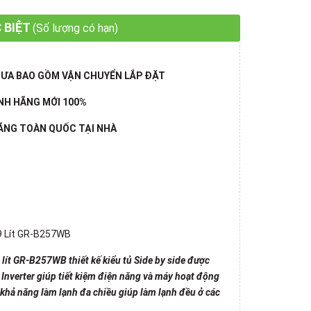
 BIỆT
(Số lượng có hạn)
CHƯA BAO GỒM VẬN CHUYỂN LẮP ĐẶT
NH HÃNG MỚI 100%
HÃNG TOÀN QUỐC TẠI NHÀ
49 Lít GR-B257WB
9 lít GR-B257WB
thiết kế kiểu tủ Side by side được
 Inverter giúp tiết kiệm điện năng và máy hoạt động
 khả năng làm lạnh đa chiều giúp làm lạnh đều ở các