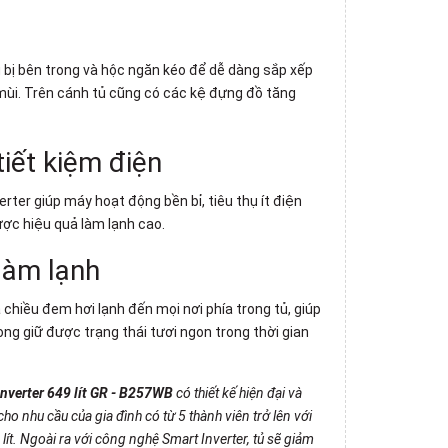
g bị bên trong và hộc ngăn kéo để dễ dàng sắp xếp
mùi. Trên cánh tủ cũng có các kệ đựng đồ tăng
iết kiệm điện
erter
giúp máy hoạt động bền bỉ, tiêu thụ ít điện
ợc hiệu quả làm lạnh cao.
làm lạnh
 chiều đem hơi lạnh đến mọi nơi phía trong tủ, giúp
ng giữ được trạng thái tươi ngon trong thời gian
nverter 649 lít GR - B257WB
có thiết kế
hiện đại và
cho nhu cầu của gia đình có từ 5 thành viên trở lên với
 lít. Ngoài ra với công nghệ Smart Inverter, tủ sẽ giảm