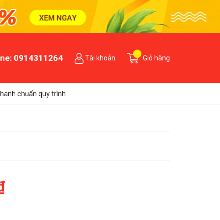
ine:
0914311264
Tài khoản
Giỏ hàng
hanh chuẩn quy trình
₫