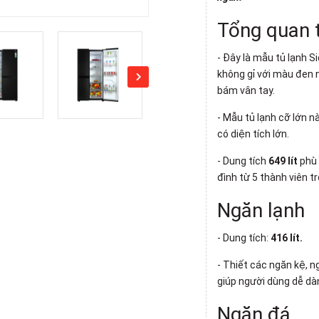
Tổng quan t
- Đây là mẫu
tủ lạnh
Si
không gỉ với màu đen 
bám vân tay.
- Mẫu tủ lạnh cỡ lớn 
có diện tích lớn.
- Dung tích
649 lít
phù
đình từ 5 thành viên tr
Ngăn lạnh
- Dung tích:
416 lít.
- Thiết các ngăn kệ, n
giúp người dùng dễ dà
Ngăn đá