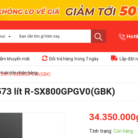
Hotl
mục
ẩm khuyến mãi
Đổi trả hàng trong 7 ngày
Lắp đặt n
toán khi nhận hàng
573 lít R-SX800GPGV0(GBK)
 573 lít R-SX800GPGV0(GBK)
34.350.000
Tình trạng:
Còn hàng