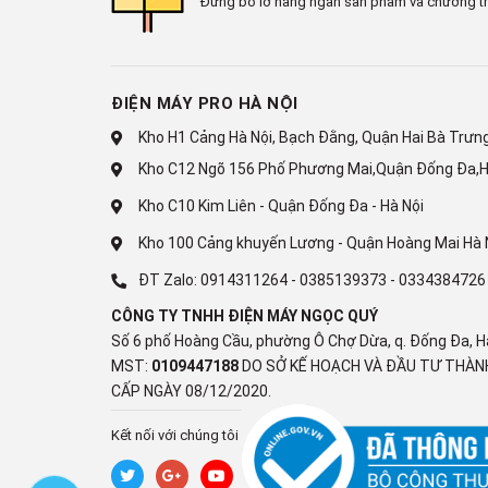
Đừng bỏ lỡ hàng ngàn sản phẩm và chương tr
khi có sự cố mất điện.
Dễ dàng bảo quản thực ph
ĐIỆN MÁY PRO HÀ NỘI
Tủ lạnh Hitachi Inverter R-SX800GPGV0(GBK) thiết k
như lấy thực phẩm một cách dễ dàng.
Kho H1 Cảng Hà Nội, Bạch Đằng, Quận Hai Bà Trưng,
Kho C12 Ngõ 156 Phố Phương Mai,Quận Đống Đa,H
Kho C10 Kim Liên - Quận Đống Đa - Hà Nội
Kho 100 Cảng khuyến Lương - Quận Hoàng Mai Hà 
Model:
ĐT Zalo:
0914311264
-
0385139373
-
0334384726
CÔNG TY TNHH ĐIỆN MÁY NGỌC QUÝ
Màu sắc:
Số 6 phố Hoàng Cầu, phường Ô Chợ Dừa, q. Đống Đa, H
MST:
0109447188
DO SỞ KẾ HOẠCH VÀ ĐẦU TƯ THÀNH
CẤP NGÀY 08/12/2020.
Nhà sản xuất:
Kết nối với chúng tôi
Xuất xứ: