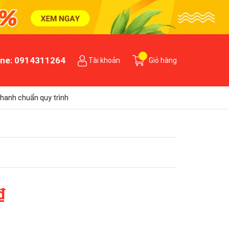
ine:
0914311264
Tài khoản
Giỏ hàng
hanh chuẩn quy trình
₫