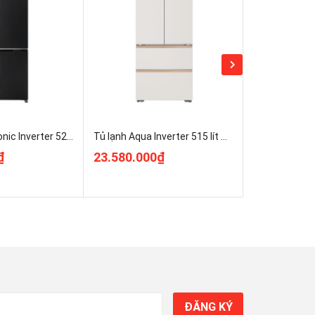
Tủ lạnh Panasonic Inverter 525 lít Multi Door NR-XZ590CWKV Giá Rẻ Nhất
Tủ lạnh Aqua Inverter 515 lít Multi Door AQR-MA590XA(MC)U1
₫
23.580.000₫
11.970.00
ĐĂNG KÝ