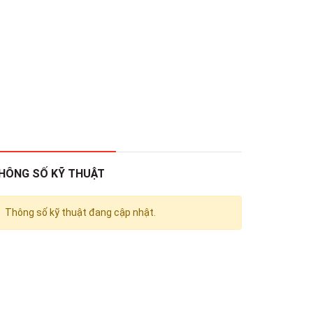
HÔNG SỐ KỸ THUẬT
Thông số kỹ thuật đang cập nhật.