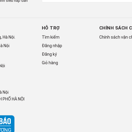
ình siêu hấp dẫn
ẩm
HỖ TRỢ
CHÍNH SÁCH 
ế các ngăn kéo giúp bạn phân loại, sắp xếp linh hoạt cũng
 Hà Nội.
Tìm kiếm
Chính sách vận 
à Nội
Đăng nhập
Đăng ký
Giỏ hàng
Nội
R-SX800GPGV0(GBK)
Kính đen
à Nội
 PHỐ HÀ NỘI
Hitachi
Thái Lan