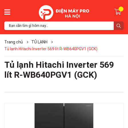
Trang chủ
TỦ LẠNH
Tủ lạnh Hitachi Inverter 569 lít R-WB640PGV1 (GCK)
Tủ lạnh Hitachi Inverter 569
lít R-WB640PGV1 (GCK)