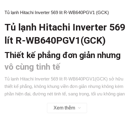
Tủ lạnh Hitachi Inverter 569 lít R-WB640PGV1 (GCK)
Tủ lạnh Hitachi Inverter 569
lít R-WB640PGV1(GCK)
Thiết kế phẳng đơn giản nhưng
vô cùng tinh tế
Tủ lạnh Hitachi Inverter 569 lít R-WB640PGV1(GCK)
sở hữu
thiết kế phẳng, không khung viền đơn giản nhưng không kém
phần hiện đại, đường nét tinh tế, sang trọng, tối ưu không gian
lưu trữ, cùng ứng dụng công nghệ hiện đại, mang đến những
Xem thêm
tiện ích vượt trội và trải nghiệm đẳng cấp xứng tầm. Nếu bạn là
người yêu thích sự hiện đại, năng động thì phong cách thiết kế
nội thất tối giản chính là lựa chọn lý tưởng dành cho bạn.