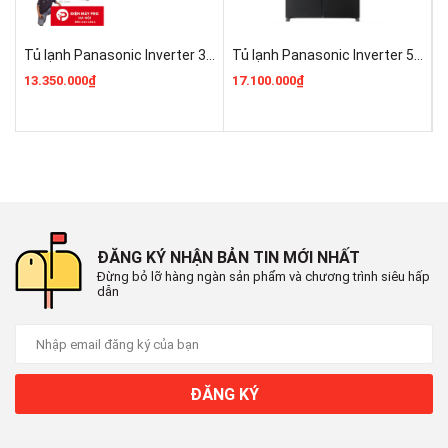
Mức tiêu thụ điện năng
Tủ lạnh Panasonic Inverter 325 lít NR-BV361GPKV ĐIện Máy Pro Giá Rẻ Nhất
Tủ lạnh Panasonic Inverter 525 lít Multi Door NR-XZ590CWKV Giá Rẻ Nhất
Công suất tiêu thụ công bố theo TCVN:
13.350.000₫
17.100.000₫
2
~ 1.19 kW/ngày
Công nghệ tiết kiệm điện:
Cảm biến nhiệt Eco
Inverter
ĐĂNG KÝ NHẬN BẢN TIN MỚI NHẤT
Chế độ Holiday
Đừng bỏ lỡ hàng ngàn sản phẩm và chương trình siêu hấp
dẫn
Công nghệ bảo quản và làm lạnh
Công nghệ làm lạnh:
Làm lạnh vòng cung
ĐĂNG KÝ
Công nghệ bảo quản thực phẩm: