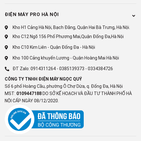
Ngăn chuyển đổi đa năng Selectable Zone (có Đông mềm
ĐIỆN MÁY PRO HÀ NỘI
-3°C)
Công nghệ kháng khuẩn, khử mùi:
Kho H1 Cảng Hà Nội, Bạch Đằng, Quận Hai Bà Trưng, Hà Nội.
Kho C12 Ngõ 156 Phố Phương Mai,Quận Đống Đa,Hà Nội
Có
Kho C10 Kim Liên - Quận Đống Đa - Hà Nội
Tiện ích
Kho 100 Cảng khuyến Lương - Quận Hoàng Mai Hà Nội
Tiện ích:
ĐT Zalo:
0914311264
-
0385139373
-
0334384726
Đèn LED chiếu sáng
CÔNG TY TNHH ĐIỆN MÁY NGỌC QUÝ
Số 6 phố Hoàng Cầu, phường Ô Chợ Dừa, q. Đống Đa, Hà Nội
Khoá trẻ em
MST:
0109447188
DO SỞ KẾ HOẠCH VÀ ĐẦU TƯ THÀNH PHỐ HÀ
NỘI CẤP NGÀY 08/12/2020.
Bảng điều khiển cảm ứng bên ngoài cửa tủ
Hộp đá xoay
Lấy nước ngoài:
Có