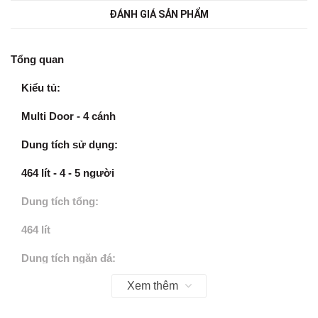
ĐÁNH GIÁ SẢN PHẨM
Tổng quan
Kiểu tủ:
Multi Door
- 4 cánh
Dung tích sử dụng:
464 lít -
4 - 5 người
Dung tích tổng:
464 lít
Dung tích ngăn đá:
Xem thêm
175 lít
Dung tích ngăn lạnh: