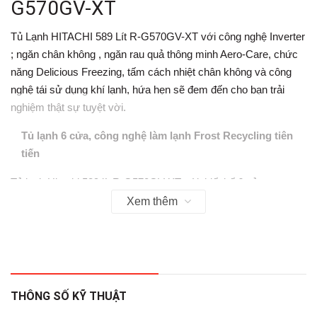
G570GV-XT
Tủ Lạnh HITACHI 589 Lít R-G570GV-XT với công nghệ Inverter
; ngăn chân không , ngăn rau quả thông minh Aero-Care, chức
năng Delicious Freezing, tấm cách nhiệt chân không và công
nghệ tái sử dụng khí lạnh, hứa hẹn sẽ đem đến cho bạn trải
nghiệm thật sự tuyệt vời.
Tủ lạnh 6 cửa, công nghệ làm lạnh Frost Recycling tiên
tiến
Tủ lạnh Hitachi 589 lít R-G570GV-XT với thiết kế 6 cửa sang
trọng, công nghệ Frost Recycling kết hợp công nghệ rã đông
Xem thêm
Hybrid, không khí lạnh tạo ra bởi băng tuyết được tái sử dụng
để làm mát các ngăn, ngay cả khi máy nén không hoạt
động. Ngăn chân không giúp thực phẩm được lưu trữ lâu hơn
mà vẫn đảm bảo chất dinh dưỡng và màu sắc tươi mới. Tấm
cách nhiệt chân không VIP tối đa hóa không gian và nâng cao
THÔNG SỐ KỸ THUẬT
hiệu quả làm lạnh.