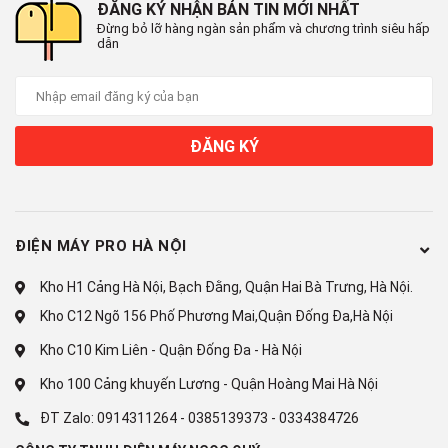
ĐĂNG KÝ NHẬN BẢN TIN MỚI NHẤT
Bảo quản chân không
Đừng bỏ lỡ hàng ngàn sản phẩm và chương trình siêu hấp
dẫn
Bảo quản chân không ở 0.8atm, Băng lọc chống Oxy hóa và
chất xúc tác quang hóa độc đáo giúp cho các loại thực phẩm
thịt, cá và sản phẩm từ sữa giữ được độ tươi ngon và dinh
dưỡng. Ngăn chân không giúp thực phẩm được lưu trữ lâu hơn
ĐĂNG KÝ
mà vẫn đảm bảo chất dinh dưỡng và màu sắc tươi mới.
ĐIỆN MÁY PRO HÀ NỘI
Tự động làm đá nhanh
Kho H1 Cảng Hà Nội, Bạch Đằng, Quận Hai Bà Trưng, Hà Nội.
Trong các hệ thống làm lạnh thông thường, băng tuyết hình
Kho C12 Ngõ 156 Phố Phương Mai,Quận Đống Đa,Hà Nội
thành trên dàn lạnh tan chảy và bị loại bỏ. Công nghệ Frost
Kho C10 Kim Liên - Quận Đống Đa - Hà Nội
Recycling làm đá tự động bằng cách nạp đầy bình nước của
Kho 100 Cảng khuyến Lương - Quận Hoàng Mai Hà Nội
ngăn làm đá. Không cần hệ thống ống cấp nước. Chức năng
làm đá nhanh chỉ mất 80 phút để tạo thành viên đá so với 120
ĐT Zalo:
0914311264
-
0385139373
-
0334384726
phút khi sử dụng chức năng làm đá thông thường.