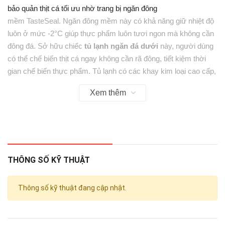
bảo quản thịt cá tối ưu nhờ trang bị ngăn đông
mềm TasteSeal. Ngăn đông mềm này có khả năng giữ nhiệt độ
luôn ở mức -2°C giúp thực phẩm luôn tươi ngon mà không cần
đông đá. Sở hữu chiếc
tủ lạnh ngăn đá dưới
này, người dùng
có thể chế biến thịt cá ngay không cần rã đông, tiết kiệm thời
gian chế biến thực phẩm. Tủ lạnh có các khay kim loại cao cấp,
có thể tháo rời đảm bảo không gian lưu trữ lý tưởng và dễ dàng
Xem thêm
vệ sinh.
Ngăn rau TasteLockAuto giữ ẩm
giúp rau quả tươi ngon
THÔNG SỐ KỸ THUẬT
Tủ lạnh Electrolux Inverter 335 lít EBB3762K-H trang bị ngăn
Thông số kỹ thuật đang cập nhật.
rau TasteLockAuto với lưới lọc tự động điều chỉnh độ ẩm giúp
trái cây và rau xanh của bạn giữ được nhiều chất dinh dưỡng
và giữ được độ tươi ngon lâu hơn.