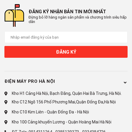
điện và tăng độ bền của sản phẩm.
Công nghệ EvenTemp bảo quản
ĐĂNG KÝ NHẬN BẢN TIN MỚI NHẤT
Đừng bỏ lỡ hàng ngàn sản phẩm và chương trình siêu hấp
thực phẩm tươi ngon
dẫn
Công nghệ EvenTemp được trang bị trên
tủ lạnh
Electrolux
giúp duy trì nhiệt độ ổn định bằng cách làm lạnh từng
ngăn riêng biệt qua 6 lỗ thoát khí. Độ lạnh được duy trì giúp thực
ĐĂNG KÝ
phẩm của bạn giữ được hương vị và kết cấu lâu hơn.
ĐIỆN MÁY PRO HÀ NỘI
Khử mùi diệt khuẩn TasteGuad
Kho H1 Cảng Hà Nội, Bạch Đằng, Quận Hai Bà Trưng, Hà Nội.
Tủ lạnh Electrolux Inverter 335 lít trang bị
công nghệ
Kho C12 Ngõ 156 Phố Phương Mai,Quận Đống Đa,Hà Nội
TasteGuard
giúp cho không khí bên trong tủ lạnh trong lành
Kho C10 Kim Liên - Quận Đống Đa - Hà Nội
sạch khuẩn. Công nghệ này sử dụng bộ lọc than hoạt tính diệt
Kho 100 Cảng khuyến Lương - Quận Hoàng Mai Hà Nội
khuẩn và khử các mùi khó chịu trong tủ lạnh.