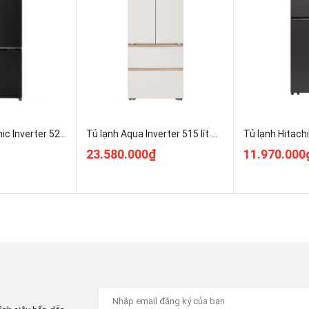
ng
n lấy nước ngoài tiện lợi giúp người dùng lấy nước nhanh
ế thất thoát hơi lạnh, nâng cao hiệu quả tiết kiệm điện
Tủ lạnh Panasonic Inverter 525 lít Multi Door NR-XZ590CWKV Giá Rẻ Nhất
Tủ lạnh Aqua Inverter 515 lít Multi Door AQR-MA590XA(MC)U1
h Inverter
có khả năng giữ nhiệt độ luôn ở mức -2°C giúp bảo
23.580.000₫
11.970.000
ực phẩm được bảo quản ở ngăn đông mềm sẽ giữ được hương
iệm thời gian chế biến.
ữ rau quả tươi ngon
 rau Taste Lock Auto với lưới lọc tự động điều chỉnh độ ẩm
ất nước và giữ lại được nhiều chất dinh dưỡng.