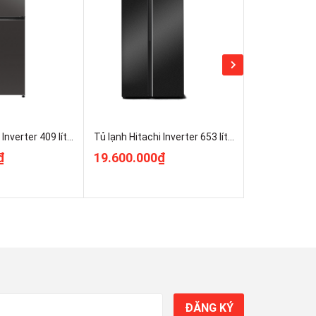
Tủ lạnh Hitachi Inverter 409 lít HRTN6443SAGMGVN Nguyên Seal
Tủ lạnh Hitachi Inverter 653 lít HRSN9713ESAUVN Nguyên Seal
₫
19.600.000₫
19.800.00
ĐĂNG KÝ