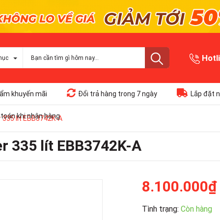
Hotl
mục
ẩm khuyến mãi
Đổi trả hàng trong 7 ngày
Lắp đặt n
toán khi nhận hàng
er 335 lít EBB3742K-A
er 335 lít EBB3742K-A
8.100.000₫
Tình trạng:
Còn hàng