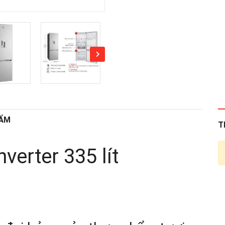
HẨM
T
nverter 335 lít