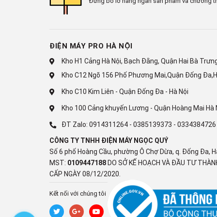
Đừng bỏ lỡ hàng ngàn sản phẩm và chương tr
Công nghệ EvenTemp duy trì
Tủ lạnh ngăn đông dưới
của thương hiệu Electrolu
độ ổn định, duy trì hơi lạnh giúp giữ hương vị và kết
ĐIỆN MÁY PRO HÀ NỘI
Công nghệ TasteGuard khử 
Kho H1 Cảng Hà Nội, Bạch Đằng, Quận Hai Bà Trưng,
Kho C12 Ngõ 156 Phố Phương Mai,Quận Đống Đa,H
Công nghệ TasteGuard
sử dụng bộ lọc than hoạt tín
Kho C10 Kim Liên - Quận Đống Đa - Hà Nội
của bạn luôn tươi mát, sạch khuẩn và không còn mùi
Kho 100 Cảng khuyến Lương - Quận Hoàng Mai Hà 
ĐT Zalo:
0914311264
-
0385139373
-
0334384726
CÔNG TY TNHH ĐIỆN MÁY NGỌC QUÝ
Nguyên nhân khiến tủ lạnh b
Số 6 phố Hoàng Cầu, phường Ô Chợ Dừa, q. Đống Đa, H
MST:
0109447188
DO SỞ KẾ HOẠCH VÀ ĐẦU TƯ THÀNH
khắc phục
CẤP NGÀY 08/12/2020.
Tủ lạnh bị trầy xước hay bị bất kỳ hư hỏng nào là đ
Kết nối với chúng tôi
chúng ta không thể tránh khỏi việc này. Vậy nguyên 
như thế nào? Hãy cùng đi tìm lời giải đáp trong bài v