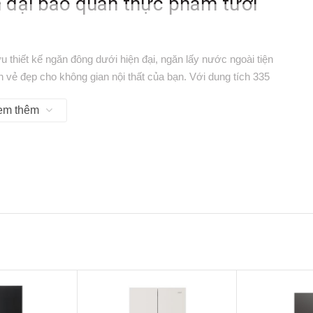
n đại bảo quản thực phẩm tươi
u thiết kế ngăn đông dưới hiện đại, ngăn lấy nước ngoài tiện
n vẻ đẹp cho không gian nội thất của bạn. Với dung tích 335
- 5 thành viên. Sở hữu những công nghệ hiện đại như: công nghệ
em thêm
ngăn rau TasteLock Auto,.. chiếc
tủ lạnh
giúp bạn bảo quản
iện.
er tiết kiệm điện năng hiệu quả
trang bị Công nghệ NutriFresh Inverter có khả năng duy trì
iết kiệm điện năng hiệu quả. Không chỉ vậy, công nghệ này còn
 và tăng tuổi thọ sản phẩm.