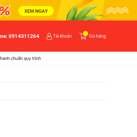
ine:
0914311264
Tài khoản
Giỏ hàng
hanh chuẩn quy trình