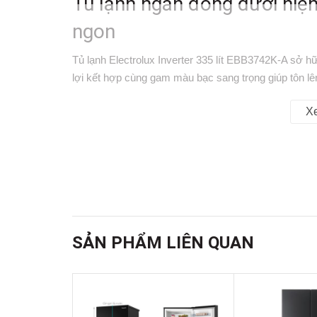
Tủ lạnh ngăn đông dưới hiệ
ngon
Tủ lạnh Electrolux Inverter 335 lít EBB3742K-A sở hữ
lợi kết hợp cùng gam màu bạc sang trọng giúp tôn lê
lít, chiếc tủ lạnh thích hợp sử dụng cho gia đình 3 
X
NutriFresh Inverter, ngăn đông mềm TasteSeal cùng 
thực phẩm tươi ngon và đảm bảo hiệu quả tiết kiệm đ
Công nghệ NutriFresh Invert
Tủ lạnh Electrolux Inverter 335 lít EBB3742K-A được 
nhiệt độ ổn định, bảo quản thực phẩm tươi ngon và t
SẢN PHẨM LIÊN QUAN
giúp
tủ lạnh Electrolux
vận hành êm ái, giảm rung ồn