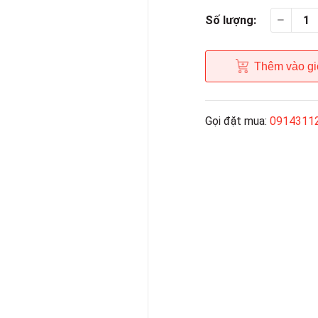
Số lượng:
Thêm vào gi
Gọi đặt mua:
0914311