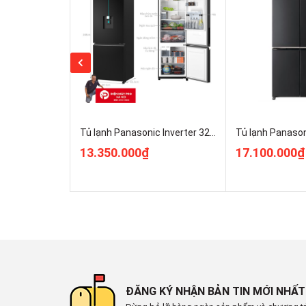
Lấy nước bên ngoài tiện dụ
Tủ lạnh Electrolux Inverter EBB3442K-A thiết kế ngă
chóng dễ dàng mà không cần mở cửa tủ, nhờ đó hạn ch
Ngăn đông mềm TasteSeal
Tủ lạnh Panasonic Inverter 325 lít NR-BV361GPKV ĐIện Máy Pro Giá Rẻ Nhất
Ngăn đông mềm TasteSeal được trang bị trên
tủ lạn
13.350.000₫
17.100.000₫
quản thịt cá tươi ngon mà không cần đông đá. Th
vị, có thể chế biến ngay mà không cần rã đông, tiết k
Ngăn rau TasteLock Auto gi
Tủ lạnh Electrolux Inverter
EBB3742K-Atrang bị ngăn
giúp bảo quản rau, quả tươi ngon lâu hơn, hạn chế m
ĐĂNG KÝ NHẬN BẢN TIN MỚI NHẤT