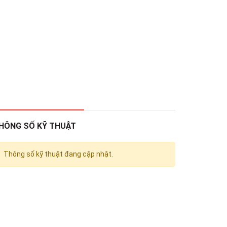
HÔNG SỐ KỸ THUẬT
Thông số kỹ thuật đang cập nhật.