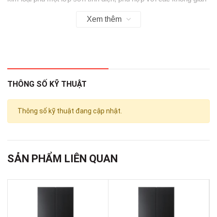
nội thất như phòng khách và phòng bếp.
Xem thêm
THÔNG SỐ KỸ THUẬT
Thông số kỹ thuật đang cập nhật.
*Hình ảnh chỉ mang tính chất minh họa
SẢN PHẨM LIÊN QUAN
Ngăn lạnh
-
Tủ lạnh Casper
có dung tích ngăn lạnh 285 lít.
- Nhiều ngăn chứa, khay đựng của tủ lạnh được phân bổ theo