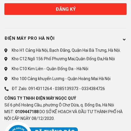
ĐĂNG KÝ
ĐIỆN MÁY PRO HÀ NỘI
Kho H1 Cảng Hà Nội, Bạch Đằng, Quận Hai Bà Trưng, Hà Nội.
Kho C12 Ngõ 156 Phố Phương Mai,Quận Đống Đa,Hà Nội
Kho C10 Kim Liên - Quận Đống Đa - Hà Nội
Kho 100 Cảng khuyến Lương - Quận Hoàng Mai Hà Nội
*Hình ảnh chỉ mang tính chất minh họa
ĐT Zalo:
0914311264
-
0385139373
-
0334384726
Công nghệ tiết kiệm điện
CÔNG TY TNHH ĐIỆN MÁY NGỌC QUÝ
Số 6 phố Hoàng Cầu, phường Ô Chợ Dừa, q. Đống Đa, Hà Nội
- Tủ lạnh Casper trang bị công nghệ Advanced Inverter có khả
MST:
0109447188
DO SỞ KẾ HOẠCH VÀ ĐẦU TƯ THÀNH PHỐ HÀ
năng tiết kiệm điện năng sử dụng, vận hành êm ái và bền bỉ,
NỘI CẤP NGÀY 08/12/2020.
hạn chế tối đa tiếng ồn phát ra, tăng cường hiệu suất làm lạnh.