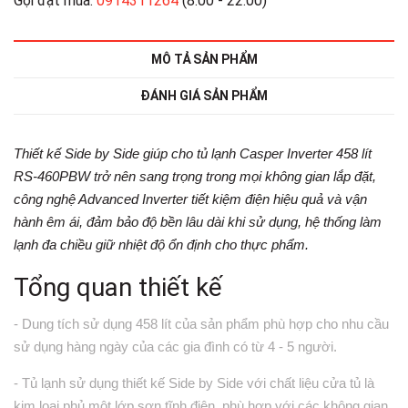
Gọi đặt mua:
0914311264
(8:00 - 22:00)
MÔ TẢ SẢN PHẨM
ĐÁNH GIÁ SẢN PHẨM
Thiết kế Side by Side giúp cho
tủ lạnh Casper Inverter 458 lít
RS-460PBW
trở nên sang trọng trong mọi không gian lắp đặt,
công nghệ Advanced Inverter tiết kiệm điện hiệu quả và vận
hành êm ái, đảm bảo độ bền lâu dài khi sử dụng, hệ thống làm
lạnh đa chiều giữ nhiệt độ ổn định cho thực phẩm.
Tổng quan thiết kế
- Dung tích sử dụng 458 lít của sản phẩm phù hợp cho nhu cầu
sử dụng hàng ngày của các gia đình có từ 4 - 5 người.
-
Tủ lạnh
sử dụng thiết kế Side by Side với chất liệu cửa tủ là
kim loại phủ một lớp sơn tĩnh điện, phù hợp với các không gian