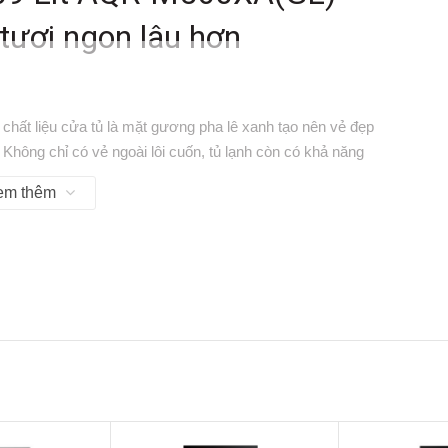
tươi ngon lâu hơn
i
hất liệu cửa tủ là mặt gương pha lê xanh tạo nên vẻ đẹp
Không chỉ có vẻ ngoài lôi cuốn, tủ lạnh còn có khả năng
nh sử dụng.
em thêm
qua
là lựa chọn lý tưởng cho các gia đình có từ 4 đến 5 thành
 xếp và bảo quản thực phẩm một cách dễ dàng và tiện lợi.