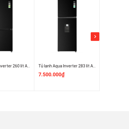
Tủ lạnh Aqua Inverter 260 lít AQR-B310MA(FB)
Tủ lạnh Aqua Inverter 283 lít AQR-T305FA(WLB) Chính Hãng
7.500.000₫
5.100.000