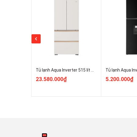
Tủ lạnh Aqua Inverter 515 lít Multi Door AQR-MA590XA(MC)U1
23.580.000₫
5.200.000₫
Tủ Lạnh Aqua Inverter 469 Lít AQR-M560XA(GL) có ph
Đèn LED chiếu sáng
Đèn LED được
Aqua
tích hợp trên tủ lạnh sử dụng c
cũng như ảnh hưởng đến thực phẩm. Đèn LED này tă
kiếm và hạn chế việc bỏ quên thực phẩm.