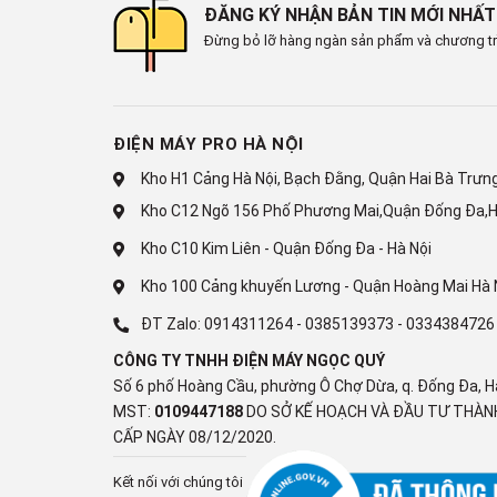
ĐĂNG KÝ NHẬN BẢN TIN MỚI NHẤT
Đừng bỏ lỡ hàng ngàn sản phẩm và chương tr
ĐIỆN MÁY PRO HÀ NỘI
Kho H1 Cảng Hà Nội, Bạch Đằng, Quận Hai Bà Trưng,
Kho C12 Ngõ 156 Phố Phương Mai,Quận Đống Đa,H
Kho C10 Kim Liên - Quận Đống Đa - Hà Nội
Kho 100 Cảng khuyến Lương - Quận Hoàng Mai Hà 
Đèn LED chiếu sáng
ĐT Zalo:
0914311264
-
0385139373
-
0334384726
Bảng điều khiển cảm ứng
CÔNG TY TNHH ĐIỆN MÁY NGỌC QUÝ
Số 6 phố Hoàng Cầu, phường Ô Chợ Dừa, q. Đống Đa, H
Bảng điều khiển cảm ứng cho phép người dùng chỉ c
MST:
0109447188
DO SỞ KẾ HOẠCH VÀ ĐẦU TƯ THÀNH
mà không cần mở tủ. Tính năng này giúp việc sử d
CẤP NGÀY 08/12/2020.
thất thoát hơi lạnh.
Kết nối với chúng tôi