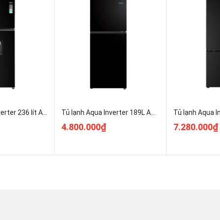
Tủ lạnh Aqua Inverter 236 lít AQR-T265FA(WFB) Chính Hãng Giá Rẻ
Tủ lạnh Aqua Inverter 189L AQR-T225FA(LB) Chính Hãng Giá Rẻ
4.800.000₫
7.280.000₫
ong cách thiết kế hiện đại
ông nghệ ánh sáng lạnh, không gây tăng nhiệt độ bên trong tủ
ng cường ánh sáng trong tủ, giúp người dùng dễ dàng tìm