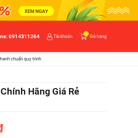
ine:
0914311264
Tài khoản
Giỏ hàng
hanh chuẩn quy trình
 Chính Hãng Giá Rẻ
₫