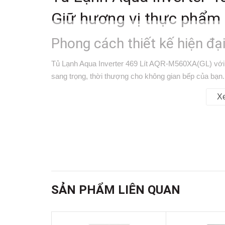
Giữ hương vị thực phẩm 
Phong cách thiết kế hiện đạ
Tủ Lạnh Aqua Inverter 469 Lít AQR-M560XA(GL) với c
sang trọng, thời thượng cho không gian bếp của bạn. 
chống trầy xước, mang đến độ bền cao trong quá trì
X
Với dung tích thực lên đến 469L,
tủ lạnh nhiều cửa A
viên. Không gian rộng rãi bên trong tủ giúp bạn sắp
SẢN PHẨM LIÊN QUAN