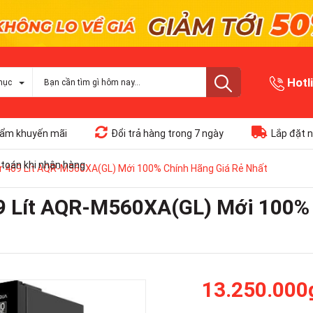
Hotl
mục
ẩm khuyến mãi
Đổi trả hàng trong 7 ngày
Lắp đặt n
toán khi nhận hàng
er 469 Lít AQR-M560XA(GL) Mới 100% Chính Hãng Giá Rẻ Nhất
69 Lít AQR-M560XA(GL) Mới 100%
13.250.000