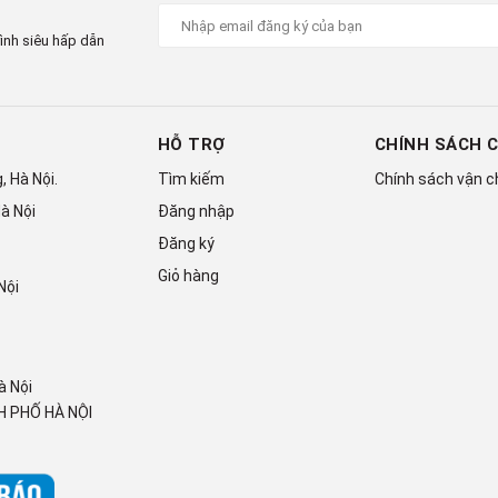
ình siêu hấp dẫn
HỖ TRỢ
CHÍNH SÁCH 
 Hà Nội.
Tìm kiếm
Chính sách vận 
à Nội
Đăng nhập
Đăng ký
Giỏ hàng
Nội
à Nội
ần một nút chạm có thể điều chỉnh nhiều chế độ khác nhau
 PHỐ HÀ NỘI
ụng
tủ lạnh Aqua
trở nên đơn giản và linh hoạt hơn, hạn chế sự