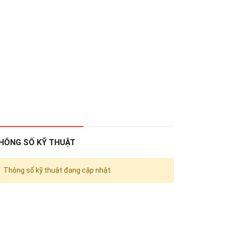
HÔNG SỐ KỸ THUẬT
Thông số kỹ thuật đang cập nhật.