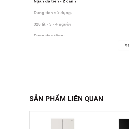
Ngăn đá trên
- 2 cánh
Dung tích sử dụng:
328 lít -
3 - 4 người
Dung tích tổng:
X
345 lít
Dung tích ngăn đá:
86 lít
Dung tích ngăn lạnh:
318 lít
SẢN PHẨM LIÊN QUAN
Chất liệu cửa tủ lạnh:
Kính cường lực
Chất liệu khay ngăn lạnh: