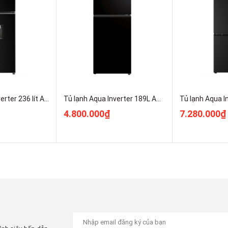
bằng Nhôm
Tủ lạnh Aqua Inverter 236 lít AQR-T265FA(WFB) Chính Hãng Giá Rẻ
Tủ lạnh Aqua Inverter 189L AQR-T225FA(LB) Chính Hãng Giá Rẻ
4.800.000₫
7.280.000₫