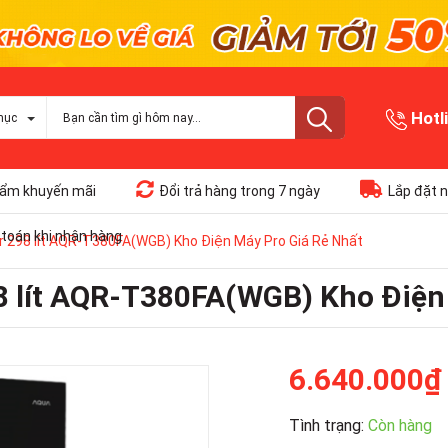
Hotl
mục
ẩm khuyến mãi
Đổi trả hàng trong 7 ngày
Lắp đặt n
toán khi nhận hàng
er 298 lít AQR-T380FA(WGB) Kho Điện Máy Pro Giá Rẻ Nhất
98 lít AQR-T380FA(WGB) Kho Điện
6.640.000₫
Tình trạng:
Còn hàng