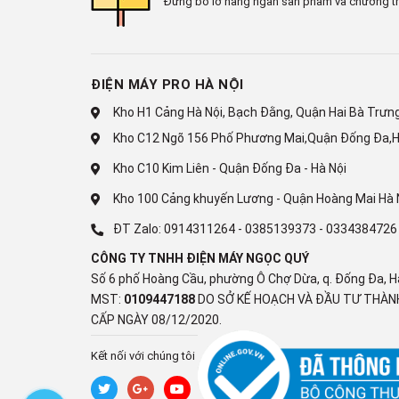
Đừng bỏ lỡ hàng ngàn sản phẩm và chương tr
Twin Inverter
Công nghệ bảo quản và làm lạnh
ĐIỆN MÁY PRO HÀ NỘI
Công nghệ làm lạnh:
Kho H1 Cảng Hà Nội, Bạch Đằng, Quận Hai Bà Trưng,
Làm lạnh đa chiều
Làm lạnh gián tiếp
Kho C12 Ngõ 156 Phố Phương Mai,Quận Đống Đa,H
Kho C10 Kim Liên - Quận Đống Đa - Hà Nội
Công nghệ bảo quản thực phẩm:
Kho 100 Cảng khuyến Lương - Quận Hoàng Mai Hà 
Ngăn trữ lạnh Chiller Box -1˚CNgăn rau củ quả 
ĐT Zalo:
0914311264
-
0385139373
-
0334384726
Công nghệ kháng khuẩn, khử mùi:
CÔNG TY TNHH ĐIỆN MÁY NGỌC QUÝ
Kháng khuẩn khử mùi DEO Fresh
Số 6 phố Hoàng Cầu, phường Ô Chợ Dừa, q. Đống Đa, H
MST:
0109447188
DO SỞ KẾ HOẠCH VÀ ĐẦU TƯ THÀNH
Tiện ích
CẤP NGÀY 08/12/2020.
Tiện ích:
Kết nối với chúng tôi
Đèn LED chiếu sáng