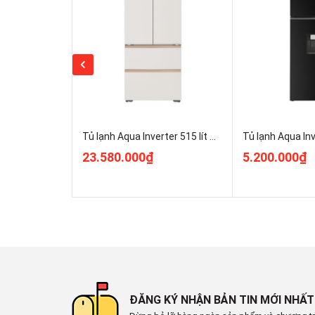
Kính chịu lực
Chất liệu ống dẫn gas, dàn lạnh:
Ống dẫn gas bằng Đồng và Sắt - Lá tản nhiệt 
Năm ra mắt:
Tủ lạnh Aqua Inverter 515 lít Multi Door AQR-MA590XA(MC)U1
2024
23.580.000₫
5.200.000₫
Sản xuất tại:
Việt Nam
Mức tiêu thụ điện năng
Công suất tiêu thụ công bố theo TCVN:
~ 0.92 kW/ngày
ĐĂNG KÝ NHẬN BẢN TIN MỚI NHẤT
Công nghệ tiết kiệm điện: