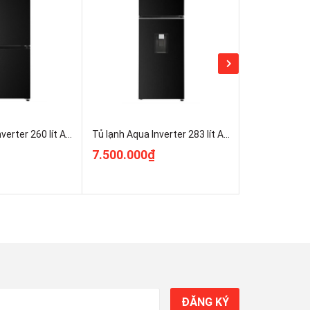
Tủ lạnh Aqua Inverter 260 lít AQR-B310MA(FB)
Tủ lạnh Aqua Inverter 283 lít AQR-T305FA(WLB) Chính Hãng
7.500.000₫
5.100.000
ĐĂNG KÝ