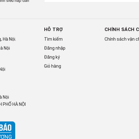
ình siêu hấp dẫn
HỖ TRỢ
CHÍNH SÁCH 
 Hà Nội.
Tìm kiếm
Chính sách vận 
à Nội
Đăng nhập
Đăng ký
Giỏ hàng
Nội
Fresh Box
à Nội
 PHỐ HÀ NỘI