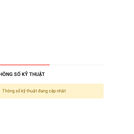
HÔNG SỐ KỸ THUẬT
Thông số kỹ thuật đang cập nhật.