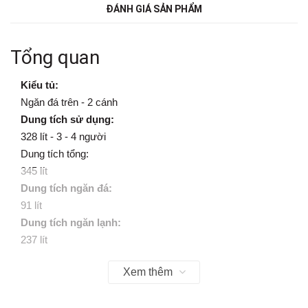
ĐÁNH GIÁ SẢN PHẨM
Tổng quan
Kiểu tủ:
Ngăn đá trên
- 2 cánh
Dung tích sử dụng:
328 lít -
3 - 4 người
Dung tích tổng:
345 lít
Dung tích ngăn đá:
91 lít
Dung tích ngăn lạnh:
237 lít
Chất liệu cửa tủ lạnh:
Xem thêm
Mặt thép
Chất liệu khay ngăn lạnh: