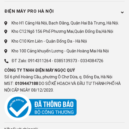
ĐIỆN MÁY PRO HÀ NỘI
Kho H1 Cảng Hà Nội, Bạch Đằng, Quận Hai Bà Trưng, Hà Nội.
Kho C12 Ngõ 156 Phố Phương Mai,Quận Đống Đa,Hà Nội
Kho C10 Kim Liên - Quận Đống Đa - Hà Nội
Kho 100 Cảng khuyến Lương - Quận Hoàng Mai Hà Nội
ĐT Zalo:
0914311264
-
0385139373
-
0334384726
CÔNG TY TNHH ĐIỆN MÁY NGỌC QUÝ
Số 6 phố Hoàng Cầu, phường Ô Chợ Dừa, q. Đống Đa, Hà Nội
MST:
0109447188
DO SỞ KẾ HOẠCH VÀ ĐẦU TƯ THÀNH PHỐ HÀ
NỘI CẤP NGÀY 08/12/2020.