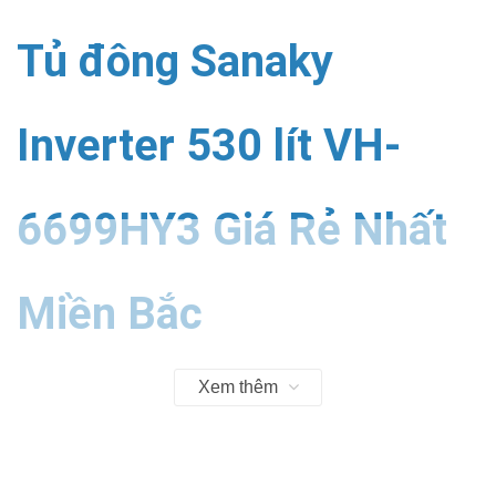
Tủ đông Sanaky
Inverter 530 lít VH-
6699HY3 Giá Rẻ Nhất
Miền Bắc
Xem thêm