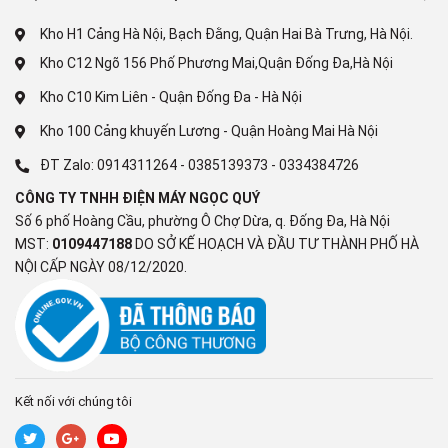
Công nghệ tiết kiệm điện:
Kho H1 Cảng Hà Nội, Bạch Đằng, Quận Hai Bà Trưng, Hà Nội.
Inverter
Kho C12 Ngõ 156 Phố Phương Mai,Quận Đống Đa,Hà Nội
Công nghệ tích hợp:
Kho C10 Kim Liên - Quận Đống Đa - Hà Nội
Làm lạnh trực tiếp (có đóng tuyết)
Kho 100 Cảng khuyến Lương - Quận Hoàng Mai Hà Nội
ĐT Zalo:
0914311264
-
0385139373
-
0334384726
Chất liệu dàn lạnh:
CÔNG TY TNHH ĐIỆN MÁY NGỌC QUÝ
Đồng
Số 6 phố Hoàng Cầu, phường Ô Chợ Dừa, q. Đống Đa, Hà Nội
MST:
0109447188
DO SỞ KẾ HOẠCH VÀ ĐẦU TƯ THÀNH PHỐ HÀ
Chất liệu lòng tủ:
NỘI CẤP NGÀY 08/12/2020.
Hợp kim nhôm sơn tĩnh điện
Chất liệu bên ngoài:
Thân tủ: Thép sơn tĩnh điện, Cửa tủ: Nhựa
Kết nối với chúng tôi
Tiện ích:
Nút điều chỉnh nhiệt độ bên ngoài tủ