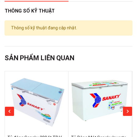
THÔNG SỐ KỸ THUẬT
Thông số kỹ thuật đang cập nhật.
SẢN PHẨM LIÊN QUAN
Loại tủ:
Tủ đông
Dung tích tổng:
650 lít
Dung tích sử dụng: