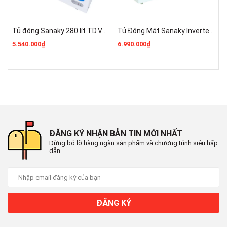
1 ngăn đông
Công suất danh định:
Tủ đông Sanaky 280 lít TD.VH4099W2KD Mới 100% Giá Rẻ Nhất Thị Trường HN
Tủ Đông Mát Sanaky Inverter 280 Lít VH-4099W3 Chính Hãng 100% Rẻ Nhất
127W
5.540.000₫
6.990.000₫
7
Điện năng tiêu thụ:
461 kWh/năm
Nhiệt độ ngăn đông (độ C):
≤ -18ºC
ĐĂNG KÝ NHẬN BẢN TIN MỚI NHẤT
Đừng bỏ lỡ hàng ngàn sản phẩm và chương trình siêu hấp
Công nghệ tích hợp:
dẫn
Làm lạnh trực tiếp
Chất liệu dàn lạnh:
ĐĂNG KÝ
Đồng
Chất liệu lòng tủ: