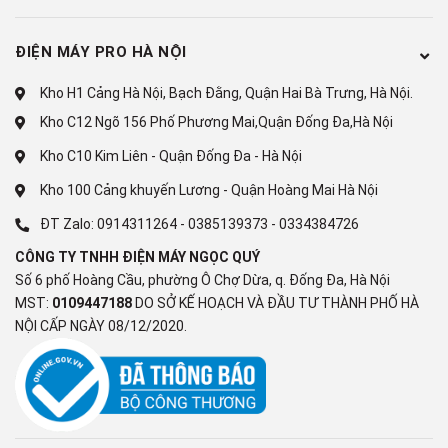
Hợp kim nhôm sơn tĩnh điện
ĐIỆN MÁY PRO HÀ NỘI
Chất liệu bên ngoài:
Kho H1 Cảng Hà Nội, Bạch Đằng, Quận Hai Bà Trưng, Hà Nội.
Thân tủ: Thép sơn tĩnh điện, Cửa tủ: Nhựa
Kho C12 Ngõ 156 Phố Phương Mai,Quận Đống Đa,Hà Nội
Kho C10 Kim Liên - Quận Đống Đa - Hà Nội
Chất liệu kính:
Kho 100 Cảng khuyến Lương - Quận Hoàng Mai Hà Nội
Kính cường lực
ĐT Zalo:
0914311264
-
0385139373
-
0334384726
Tiện ích:
CÔNG TY TNHH ĐIỆN MÁY NGỌC QUÝ
Nút điều chỉnh nhiệt độ bên ngoài tủ
Số 6 phố Hoàng Cầu, phường Ô Chợ Dừa, q. Đống Đa, Hà Nội
MST:
0109447188
DO SỞ KẾ HOẠCH VÀ ĐẦU TƯ THÀNH PHỐ HÀ
Khoá cửa tủ
NỘI CẤP NGÀY 08/12/2020.
Giỏ đựng đồ
Lỗ thoát nước
Bánh xe