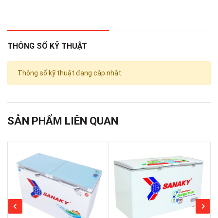
Loại tủ:
THÔNG SỐ KỸ THUẬT
Tủ đông
Thông số kỹ thuật đang cập nhật.
Dung tích tổng:
360 lít
SẢN PHẨM LIÊN QUAN
Dung tích sử dụng:
270 lít - Ngăn đông 270 lít
Số cửa:
2 cửa
Số ngăn: