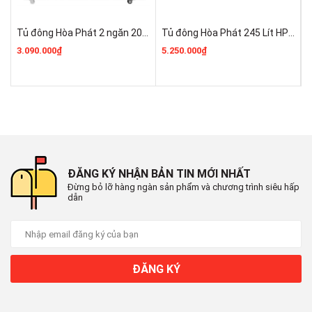
352 lít - Ngăn đông 352 lít
Tủ đông Hòa Phát 2 ngăn 205 lít HPF BN6205 Giá Rẻ CHính Hãng
Tủ đông Hòa Phát 245 Lít HPF BD6245 Giá Rẻ CHính Hãng
Số cửa:
3.090.000₫
5.250.000₫
3
2 cửa
Số ngăn:
1 ngăn đông
Công suất danh định:
ĐĂNG KÝ NHẬN BẢN TIN MỚI NHẤT
149W
Đừng bỏ lỡ hàng ngàn sản phẩm và chương trình siêu hấp
dẫn
Điện năng tiêu thụ:
Hãng không công bố
Nhiệt độ ngăn đông (độ C):
ĐĂNG KÝ
≤ -18℃