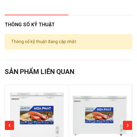
THÔNG SỐ KỸ THUẬT
Thông số kỹ thuật đang cập nhật.
SẢN PHẨM LIÊN QUAN
Loại tủ:
Tủ đông
Dung tích tổng:
Hãng không công bố
Dung tích sử dụng: