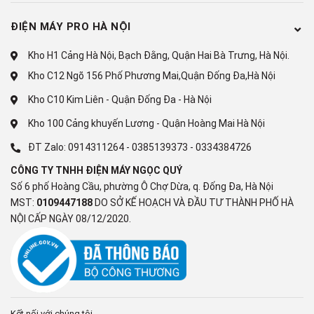
Công nghệ tích hợp:
ĐIỆN MÁY PRO HÀ NỘI
Làm lạnh trực tiếpCông nghệ Extra Freezing
Kho H1 Cảng Hà Nội, Bạch Đằng, Quận Hai Bà Trưng, Hà Nội.
Chất liệu dàn lạnh:
Kho C12 Ngõ 156 Phố Phương Mai,Quận Đống Đa,Hà Nội
Đồng
Kho C10 Kim Liên - Quận Đống Đa - Hà Nội
Chất liệu lòng tủ:
Kho 100 Cảng khuyến Lương - Quận Hoàng Mai Hà Nội
ĐT Zalo:
0914311264
-
0385139373
-
0334384726
Nhôm sơn tĩnh điện
CÔNG TY TNHH ĐIỆN MÁY NGỌC QUÝ
Chất liệu bên ngoài:
Số 6 phố Hoàng Cầu, phường Ô Chợ Dừa, q. Đống Đa, Hà Nội
MST:
0109447188
DO SỞ KẾ HOẠCH VÀ ĐẦU TƯ THÀNH PHỐ HÀ
Thân tủ: Tôn sơn tĩnh điện, Cửa tủ: Tôn sơn tĩnh điện
NỘI CẤP NGÀY 08/12/2020.
Tiện ích:
Bảng điều khiển
Khoá cửa tủ
Kết nối với chúng tôi