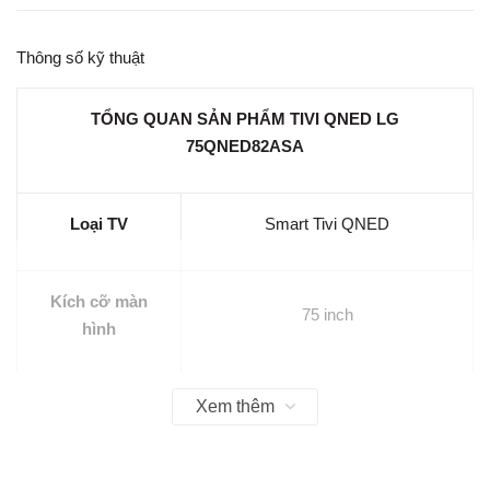
Thông số kỹ thuật
TỔNG QUAN SẢN PHẨM TIVI QNED LG
75QNED82ASA
Loại TV
Smart Tivi QNED
Kích cỡ màn
75 inch
hình
Xem thêm
Đèn nền: LED viền (Edge LED),
Loại màn hình
Tấm nền: Hãng không công bố