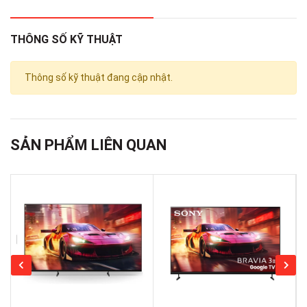
Độ phân giải
4K Ultra HD (3840 x 2160)
THÔNG SỐ KỸ THUẬT
Hệ điều hành
Web OS phiên bản năm 2025
Thông số kỹ thuật đang cập nhật.
Chất liệu chân
Nhựa
đế
SẢN PHẨM LIÊN QUAN
Chất liệu viền TV
Nhựa
Nơi sản xuất
Việt Nam
Năm ra mắt
2025