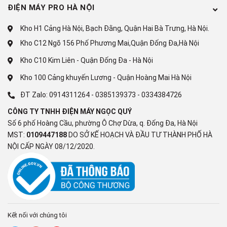
(Variable Refresh Rate)
ĐIỆN MÁY PRO HÀ NỘI
Giảm độ trễ chơi game Auto Low
Latency Mode (ALLM)
Kho H1 Cảng Hà Nội, Bạch Đằng, Quận Hai Bà Trưng, Hà Nội.
Chế độ game HGiG
Kho C12 Ngõ 156 Phố Phương Mai,Quận Đống Đa,Hà Nội
Kho C10 Kim Liên - Quận Đống Đa - Hà Nội
Bộ vi xử lý
Kho 100 Cảng khuyến Lương - Quận Hoàng Mai Hà Nội
Bộ xử lý α7 AI 4K thế hệ thứ 8
ĐT Zalo:
0914311264
-
0385139373
-
0334384726
Tần số quét thực
60 Hz
CÔNG TY TNHH ĐIỆN MÁY NGỌC QUÝ
Số 6 phố Hoàng Cầu, phường Ô Chợ Dừa, q. Đống Đa, Hà Nội
MST:
0109447188
DO SỞ KẾ HOẠCH VÀ ĐẦU TƯ THÀNH PHỐ HÀ
NỘI CẤP NGÀY 08/12/2020.
CÔNG NGHỆ ÂM THANH
Tổng công suất
20W
loa
Kết nối với chúng tôi