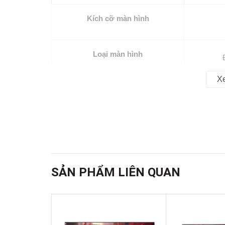
Kích cỡ màn hình
Loại màn hình
X
Độ phân giải
Hệ điều hành
Chất liệu chân đế
SẢN PHẨM LIÊN QUAN
Chất liệu viền TV