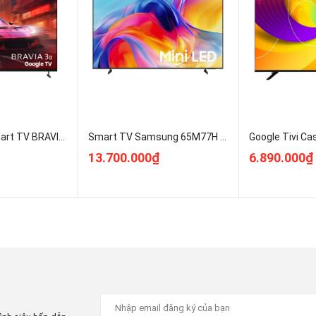
Malaysia
2025
24 tháng
Sony Google Smart TV BRAVIA 3 II K-75XR30M2 Mới 2026 Giá Rẻ Nhất
Smart TV Samsung 65M77H 4K 65 inch MiniLED UA65M77HAKXXV Kho Hàng Rẻ Nhất HN
13.700.000₫
6.890.000₫
HLG
HDR10
Dolby Vision
ghệ tăng cường độ tương phản XR10, Dynamic Contrast
Enhancer
Kiểm soát đèn nền XR Backlight Master Drive XR