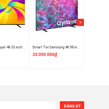
Google Tivi Casper 4K 55 inch D55UGC620 mới 100% Rẻ Nhất
Smart Tivi Samsung 4K 98 inch 98DU9000 UHD ( UA98DU9000KXXV ) Mới 100%
33.050.000₫
8.850.000
ĐĂNG KÝ