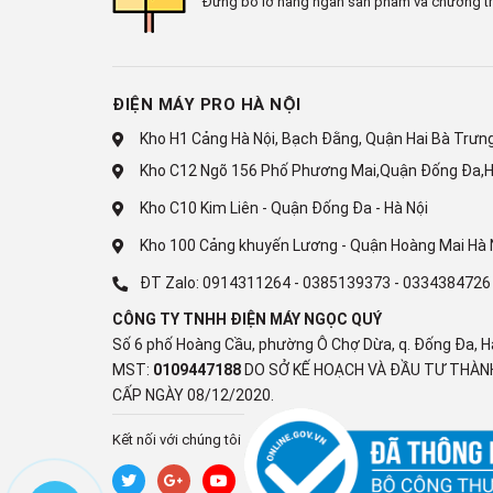
Đừng bỏ lỡ hàng ngàn sản phẩm và chương tr
ĐIỆN MÁY PRO HÀ NỘI
Kho H1 Cảng Hà Nội, Bạch Đằng, Quận Hai Bà Trưng,
Gi
Kho C12 Ngõ 156 Phố Phương Mai,Quận Đống Đa,H
Kho C10 Kim Liên - Quận Đống Đa - Hà Nội
Bộ vi xử lý
Kho 100 Cảng khuyến Lương - Quận Hoàng Mai Hà 
ĐT Zalo:
0914311264
-
0385139373
-
0334384726
Tần số quét thực
CÔNG TY TNHH ĐIỆN MÁY NGỌC QUÝ
Số 6 phố Hoàng Cầu, phường Ô Chợ Dừa, q. Đống Đa, H
MST:
0109447188
DO SỞ KẾ HOẠCH VÀ ĐẦU TƯ THÀNH
CÔNG NGHỆ ÂM THANH
CẤP NGÀY 08/12/2020.
Kết nối với chúng tôi
Tổng công suất loa