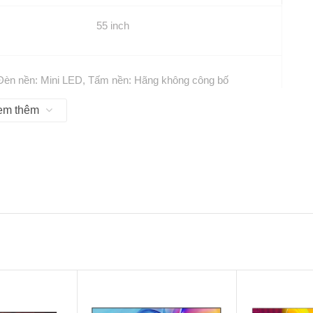
55 inch
Đèn nền: Mini LED, Tấm nền: Hãng không công bố
em thêm
4K Ultra HD (3840 x 2160)
Google TV phiên bản năm 2025
Kim loại
Nhựa