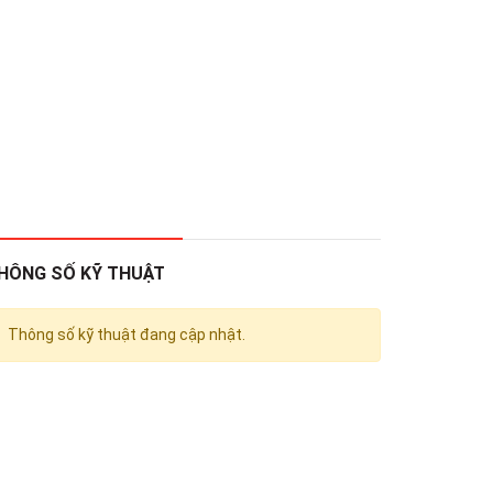
HÔNG SỐ KỸ THUẬT
Thông số kỹ thuật đang cập nhật.