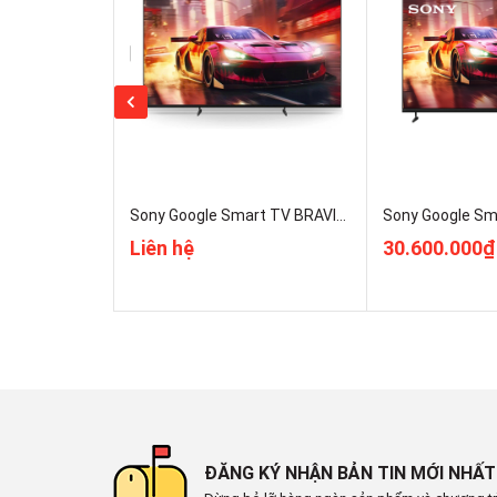
Nơi sản xuất
Năm ra mắt
Bảo hành chính hãng
Sony Google Smart TV BRAVIA 3 II 55 Inch K-55XR30M2 Mẫu 2026 Mới 100% Rẻ Nhất
Liên hệ
30.600.000₫
CÔNG NGHỆ HÌNH ẢNH
Công n
ĐĂNG KÝ NHẬN BẢN TIN MỚI NHẤT
Công nghệ hình ảnh