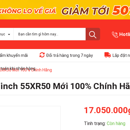
Hotl
mục
ẩm khuyến mãi
Đổi trả hàng trong 7 ngày
Lắp đặt n
toán khi nhận hàng
 55XR50 Mới 100% Chính Hãng
5 inch 55XR50 Mới 100% Chính H
17.050.000
Tình trạng:
Còn hàng