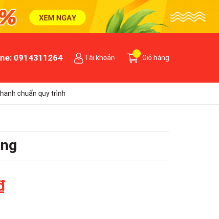
ine:
0914311264
Tài khoản
Giỏ hàng
hanh chuẩn quy trình
ãng
₫