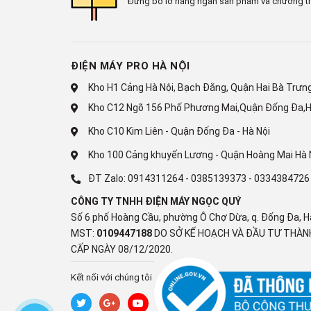
Đừng bỏ lỡ hàng ngàn sản phẩm và chương tr
ĐIỆN MÁY PRO HÀ NỘI
Kho H1 Cảng Hà Nội, Bạch Đằng, Quận Hai Bà Trưng,
Kho C12 Ngõ 156 Phố Phương Mai,Quận Đống Đa,H
Kho C10 Kim Liên - Quận Đống Đa - Hà Nội
Kho 100 Cảng khuyến Lương - Quận Hoàng Mai Hà 
Bớt bận tâm, thêm tận hưở
ĐT Zalo:
0914311264
-
0385139373
-
0334384726
CÔNG TY TNHH ĐIỆN MÁY NGỌC QUÝ
Những va chạm thông thường không thể cản bướ
Số 6 phố Hoàng Cầu, phường Ô Chợ Dừa, q. Đống Đa, H
được xác minh theo tiêu chuẩn độ bền quân đội 
MST:
0109447188
DO SỞ KẾ HOẠCH VÀ ĐẦU TƯ THÀNH
CẤP NGÀY 08/12/2020.
Tận hưởng theo cách riêng
Kết nối với chúng tôi
Dù ngang hay dọc, bạn vẫn có thể tận hưởng tối đ
dung dọc trên toàn màn hình. Sản phẩm còn có mộ