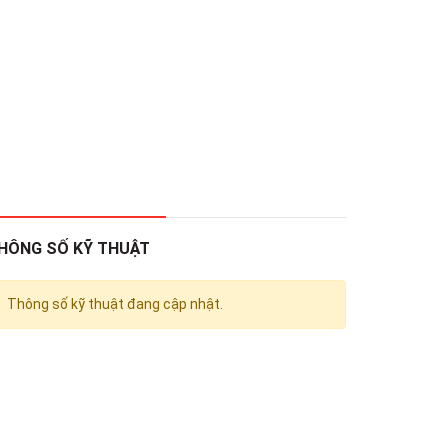
HÔNG SỐ KỸ THUẬT
Thông số kỹ thuật đang cập nhật.