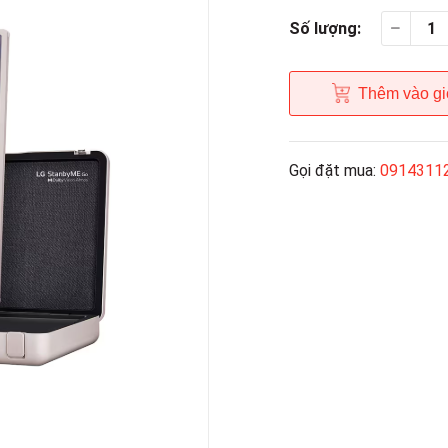
Số lượng:
Thêm vào gi
Gọi đặt mua:
0914311