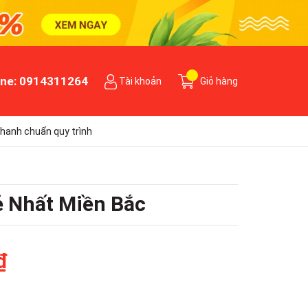
ine:
0914311264
Tài khoản
Giỏ hàng
hanh chuẩn quy trình
ẻ Nhất Miền Bắc
₫