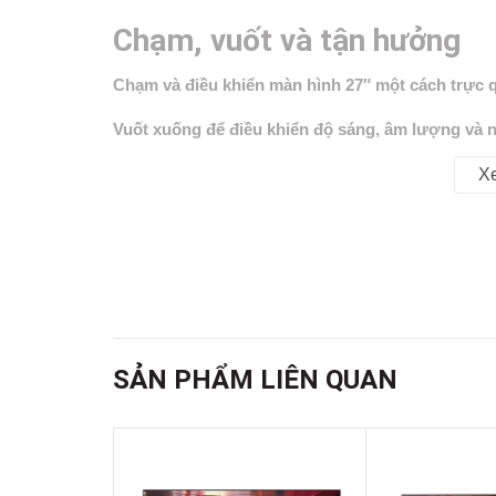
Chạm, vuốt và tận hưởng
Chạm và điều khiển màn hình 27″ một cách trực 
Vuốt xuống để điều khiển độ sáng, âm lượng và 
Vuốt lên để quay lại màn hình chính ngay lập tức.
X
SẢN PHẨM LIÊN QUAN