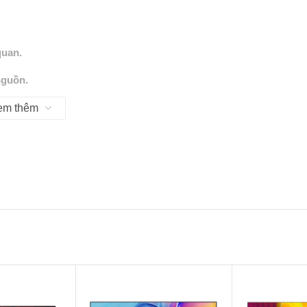
quan.
nguồn.
em thêm