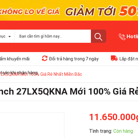
Hotl
mục
ẩm khuyến mãi
Đổi trả hàng trong 7 ngày
Lắp đặt n
toán khi nhận hàng
27LX5QKNA Mới 100% Giá Rẻ Nhất Miền Bắc
inch 27LX5QKNA Mới 100% Giá R
11.650.000
Tình trạng:
Còn hàng