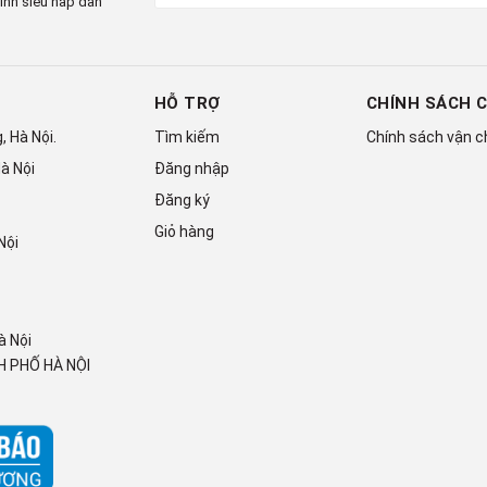
ình siêu hấp dẫn
HỖ TRỢ
CHÍNH SÁCH 
 Hà Nội.
Tìm kiếm
Chính sách vận 
à Nội
Đăng nhập
Đăng ký
Giỏ hàng
Nội
ng
c LG StanbyME Go. Độ bền của vali chứa màn hình đã
à Nội
Mỹ.
 PHỐ HÀ NỘI
a hai thế giới giải trí. Xoay màn hình và thưởng thức nội
t giá đỡ điện thoại để gắn ngay bên cạnh.