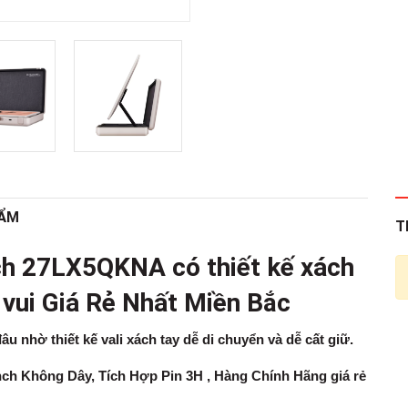
HẨM
T
nch 27LX5QKNA
có thiết kế xách
vui Giá Rẻ Nhất Miền Bắc
 nhờ thiết kế vali xách tay dễ di chuyển và dễ cất giữ.