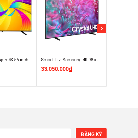
Google Tivi Casper 4K 55 inch D55UGC620 mới 100% Rẻ Nhất
Smart Tivi Samsung 4K 98 inch 98DU9000 UHD ( UA98DU9000KXXV ) Mới 100%
33.050.000₫
8.850.000
ĐĂNG KÝ