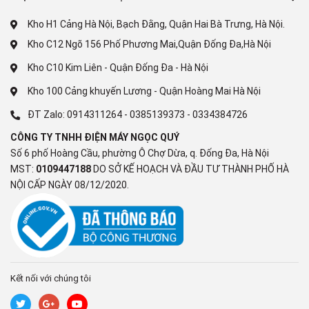
Chăn mền
Kho H1 Cảng Hà Nội, Bạch Đằng, Quận Hai Bà Trưng, Hà Nội.
Kho C12 Ngõ 156 Phố Phương Mai,Quận Đống Đa,Hà Nội
Diệt khuẩn
Kho C10 Kim Liên - Quận Đống Đa - Hà Nội
Giặt hơi nước
Kho 100 Cảng khuyến Lương - Quận Hoàng Mai Hà Nội
Giặt nhanh
ĐT Zalo:
0914311264
-
0385139373
-
0334384726
Đồ cotton
CÔNG TY TNHH ĐIỆN MÁY NGỌC QUÝ
Số 6 phố Hoàng Cầu, phường Ô Chợ Dừa, q. Đống Đa, Hà Nội
Đồ len
MST:
0109447188
DO SỞ KẾ HOẠCH VÀ ĐẦU TƯ THÀNH PHỐ HÀ
NỘI CẤP NGÀY 08/12/2020.
Công nghệ giặt:
Công nghệ AI DD bảo vệ sợi vải
Công nghệ
TurboWash360
Công nghệ sấy:
Kết nối với chúng tôi
Bơm nhiệt