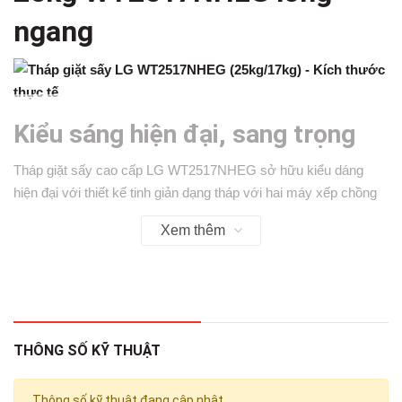
ngang
Kiểu sáng hiện đại, sang trọng
Tháp giặt sấy cao cấp LG WT2517NHEG
sở hữu kiểu dáng
hiện đại với thiết kế tinh giản dạng tháp với hai máy xếp chồng
lên nhau, màu sắc được chia làm hai tông màu xanh (máy
Xem thêm
sấy) và be (máy giặt), không chỉ mang tới sự ấn tượng cho
không gian mà còn đem lại nhiều tiện ích tuyệt vời cho gia đình
bạn.
THÔNG SỐ KỸ THUẬT
Vỏ máy sử dụng vật liệu kim loại sơn tĩnh điện với độ hoàn thiện
cao. WT2517NHEG có lồng giặt làm từ thép không gỉ, ngăn tình
Thông số kỹ thuật đang cập nhật.