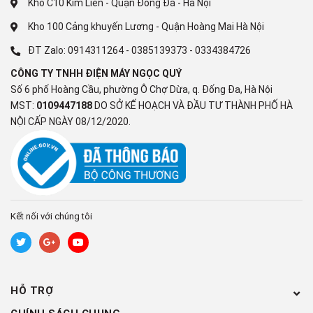
Kho C10 Kim Liên - Quận Đống Đa - Hà Nội
Kho 100 Cảng khuyến Lương - Quận Hoàng Mai Hà Nội
ĐT Zalo:
0914311264
-
0385139373
-
0334384726
Không dừng lại ở đó, tháp giặt sấy LG WT2517NHEG còn sở
hữu công nghệ mới là giặt hơi nước Steam+™. Hơi nước nhiệt
CÔNG TY TNHH ĐIỆN MÁY NGỌC QUÝ
độ cao giúp giảm nhăn trên quần áo, đồng thời loại bỏ tới 99.9%
Số 6 phố Hoàng Cầu, phường Ô Chợ Dừa, q. Đống Đa, Hà Nội
MST:
0109447188
DO SỞ KẾ HOẠCH VÀ ĐẦU TƯ THÀNH PHỐ HÀ
vi khuẩn, nấm mốc gây mùi, tác nhân gây dị ứng (mạt bụi gia
NỘI CẤP NGÀY 08/12/2020.
đình, phấn hoa, lông động vật,..) hiệu quả. Chương trình giặt này
rất phù hợp cho những gia đình có trẻ nhỏ, người già có sức đề
kháng yếu, hoặc những người có làn da nhạy cảm.
Kết nối với chúng tôi
Ngoài ra, để giữ cho máy luôn sạch, LG đã trang bị Bình ngưng
tự động làm sạch, cho phép LG WT2517NHEG tự động làm
sạch mà không cần phiền tới bạn.
HỖ TRỢ