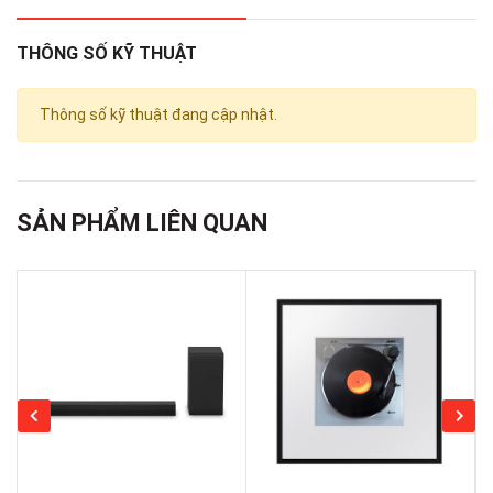
THÔNG SỐ KỸ THUẬT
Thông số kỹ thuật đang cập nhật.
SẢN PHẨM LIÊN QUAN
Âm thanh vòm lan tỏa khắp
không gian với công nghệ
Dolby
Digital
, hệ thống loa 5.1 kênh
Loa Sony 5.1 kênh mang cả rạp chiếu phim vào ngôi nhà
bạn khi trang bị 1 loa thanh 3 kênh, 2 loa phía sau, 1
loa Subwoofer kết hợp với tổng công suất đầu ra 400 W
cho âm thanh truyền tải mạnh mẽ trên toàn dải tần số,
mang đến cho mọi người chất âm chân thật, sống động,