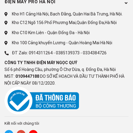
ĐIỆN MÁY PRO HÀ NỘI
Kho H1 Cảng Hà Nội, Bạch Đằng, Quận Hai Bà Trưng, Hà Nội.
Kho C12 Ngõ 156 Phố Phương Mai,Quận Đống Đa,Hà Nội
Kho C10 Kim Liên - Quận Đống Đa - Hà Nội
Kho 100 Cảng khuyến Lương - Quận Hoàng Mai Hà Nội
ĐT Zalo:
0914311264
-
0385139373
-
0334384726
CÔNG TY TNHH ĐIỆN MÁY NGỌC QUÝ
Nhiều chế độ âm thanh thú vị
Số 6 phố Hoàng Cầu, phường Ô Chợ Dừa, q. Đống Đa, Hà Nội
MST:
0109447188
DO SỞ KẾ HOẠCH VÀ ĐẦU TƯ THÀNH PHỐ HÀ
Dàn âm thanh
nghe nhạc có nhiều chế độ âm thanh gồm
NỘI CẤP NGÀY 08/12/2020.
Tiêu chuẩn, Tự động, Rạp chiếu phim, Âm nhạc, Thoại và
Ban đêm cho phép người dùng tùy chỉnh linh hoạt phù hợp
với sở thích, điều kiện môi trường, nội dung trình chiếu để
thưởng thức âm thanh trên
loa Sony
thêm thú vị, hấp dẫn
hơn.
Kết nối với chúng tôi