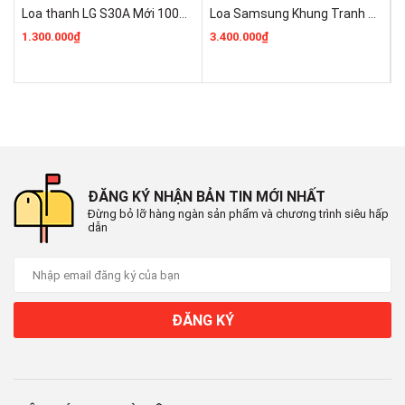
Loa thanh LG S30A Mới 100% ĐIỆN MÁY PRO KHO LG GIÁ RẺ
Loa Samsung Khung Tranh Music Frame HW-LS60D/XV 120W Giá Rẻ Nhất Hà Nội
nghe rõ đến từng cung bậc âm thanh.
1.300.000₫
3.400.000₫
2
ĐĂNG KÝ NHẬN BẢN TIN MỚI NHẤT
Đừng bỏ lỡ hàng ngàn sản phẩm và chương trình siêu hấp
dẫn
Loa
phát nhạc trực tiếp từ điện
thoại qua kết nối không dây
ĐĂNG KÝ
Bluetooth 5.0 tiện lợi