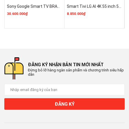
Tổng công suất loa
Sony Google Smart TV BRAVIA 3 II K-75XR30M2 Mới 2026 Giá Rẻ Nhất
Smart Tivi LG AI 4K 55 inch 55NU805BPSB Mới 100% Giá Rẻ
30.600.000₫
8.850.000₫
3
20W
Số lượng loa
2
Âm thanh vòm
- Object Tracking Sound (OTS Lite)
ĐĂNG KÝ NHẬN BẢN TIN MỚI NHẤT
- Adaptive Sound
Đừng bỏ lỡ hàng ngàn sản phẩm và chương trình siêu hấp
dẫn
- Q-symphony
Cổng kết nối
Kết nối Internet
ĐĂNG KÝ
- Wifi 5
- LAN
Kết nối không dây