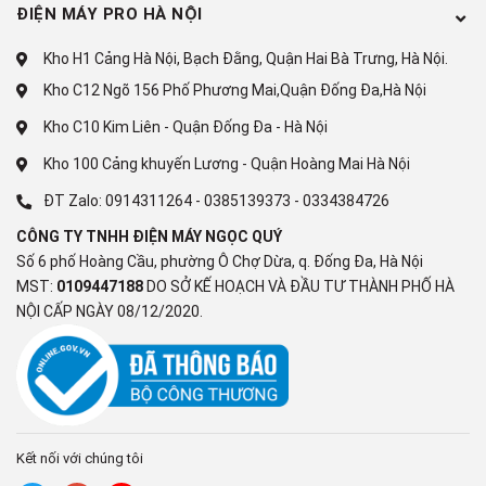
ĐIỆN MÁY PRO HÀ NỘI
Bluetooth 5.3
Kho H1 Cảng Hà Nội, Bạch Đằng, Quận Hai Bà Trưng, Hà Nội.
USB
Kho C12 Ngõ 156 Phố Phương Mai,Quận Đống Đa,Hà Nội
1 x USB – A
Kho C10 Kim Liên - Quận Đống Đa - Hà Nội
Cổng nhận hình ảnh, âm thanh
Kho 100 Cảng khuyến Lương - Quận Hoàng Mai Hà Nội
ĐT Zalo:
0914311264
-
0385139373
-
0334384726
3 x HDMI
CÔNG TY TNHH ĐIỆN MÁY NGỌC QUÝ
Tiện ích
Số 6 phố Hoàng Cầu, phường Ô Chợ Dừa, q. Đống Đa, Hà Nội
Điều khiển tivi bằng điện thoại
MST:
0109447188
DO SỞ KẾ HOẠCH VÀ ĐẦU TƯ THÀNH PHỐ HÀ
NỘI CẤP NGÀY 08/12/2020.
SmartThings
Điều khiển bằng giọng nói
Trợ lý ảo Tiếng Việt Bixby
Remote thông minh
Kết nối với chúng tôi