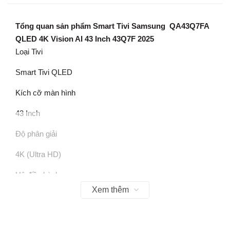
Tổng quan sản phẩm Smart Tivi Samsung QA43Q7FA
QLED 4K Vision AI 43 Inch 43Q7F 2025
Loại Tivi
Smart Tivi QLED
Kích cỡ màn hình
43 Inch
Độ phân giải
4K (Ultra HD)
Hệ điều hành
Xem thêm
Tizen
Công nghệ hình ảnh
Công nghệ hình ảnh