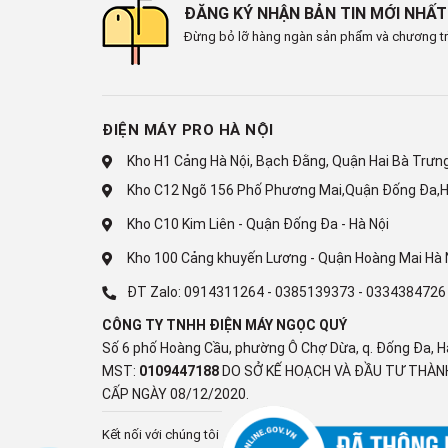
OTS Lite
ĐĂNG KÝ NHẬN BẢN TIN MỚI NHẤT
Q-Symphony
Đừng bỏ lỡ hàng ngàn sản phẩm và chương tr
Âm Thanh 360°
Adaptive Sound Pro
Active Voice Amplifier Pro
ĐIỆN MÁY PRO HÀ NỘI
Tổng công suất loa
Kho H1 Cảng Hà Nội, Bạch Đằng, Quận Hai Bà Trưng,
20W
Kho C12 Ngõ 156 Phố Phương Mai,Quận Đống Đa,H
Các cổng kết nối
Kho C10 Kim Liên - Quận Đống Đa - Hà Nội
Kết nối Internet
Kho 100 Cảng khuyến Lương - Quận Hoàng Mai Hà 
Wi-Fi 5
ĐT Zalo:
0914311264
-
0385139373
-
0334384726
1 x LAN
CÔNG TY TNHH ĐIỆN MÁY NGỌC QUÝ
Kết nối không dây
Số 6 phố Hoàng Cầu, phường Ô Chợ Dừa, q. Đống Đa, H
Bluetooth 5.3
MST:
0109447188
DO SỞ KẾ HOẠCH VÀ ĐẦU TƯ THÀNH
CẤP NGÀY 08/12/2020.
Cổng nhận hình ảnh, âm thanh
3 x HDMI
Kết nối với chúng tôi