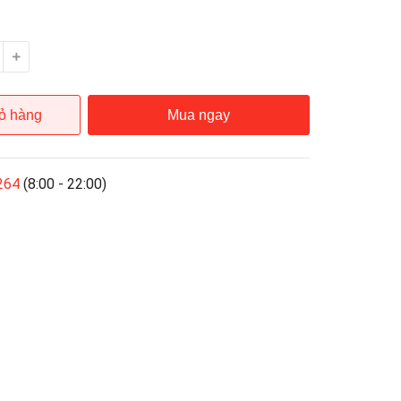
ỏ hàng
Mua ngay
264
(8:00 - 22:00)