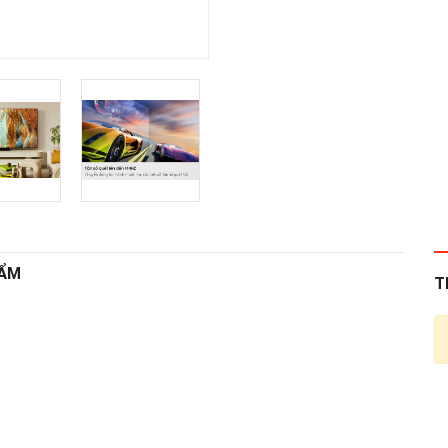
HẨM
T