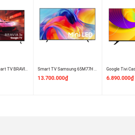
Sony Google Smart TV BRAVIA 3 II K-75XR30M2 Mới 2026 Giá Rẻ Nhất
Smart TV Samsung 65M77H 4K 65 inch MiniLED UA65M77HAKXXV Kho Hàng Rẻ Nhất HN
13.700.000₫
6.890.000₫