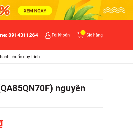
ine:
0914311264
Tài khoản
Giỏ hàng
hanh chuẩn quy trình
 (QA85QN70F) nguyên
₫