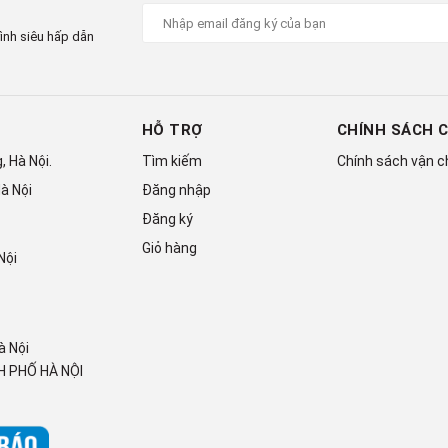
ình siêu hấp dẫn
HỖ TRỢ
CHÍNH SÁCH 
 Hà Nội.
Tìm kiếm
Chính sách vận 
à Nội
Đăng nhập
Đăng ký
Giỏ hàng
Nội
à Nội
 PHỐ HÀ NỘI