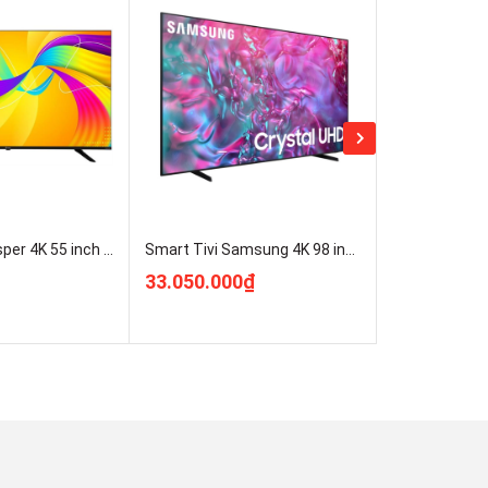
Google Tivi Casper 4K 55 inch D55UGC620 mới 100% Rẻ Nhất
Smart Tivi Samsung 4K 98 inch 98DU9000 UHD ( UA98DU9000KXXV ) Mới 100%
33.050.000₫
8.850.000