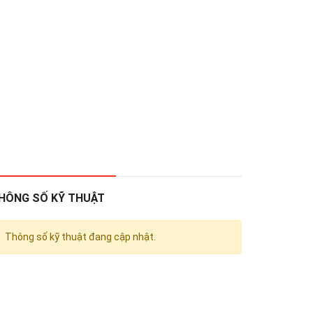
HÔNG SỐ KỸ THUẬT
Thông số kỹ thuật đang cập nhật.