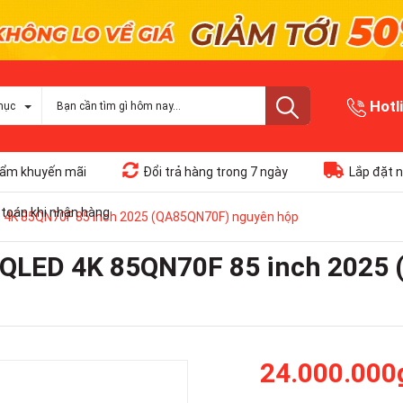
Hotl
mục
ẩm khuyến mãi
Đổi trả hàng trong 7 ngày
Lắp đặt n
toán khi nhận hàng
 4K 85QN70F 85 inch 2025 (QA85QN70F) nguyên hộp
 QLED 4K 85QN70F 85 inch 2025
24.000.000