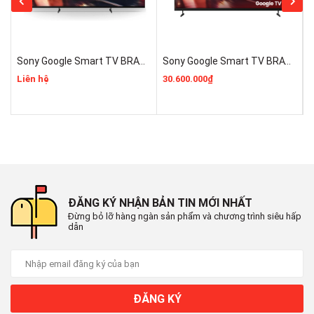
Sony Google Smart TV BRAVIA 3 II 55 Inch K-55XR30M2 Mẫu 2026 Mới 100% Rẻ Nhất
Sony Google Smart TV BRAVIA 3 II K-75XR30M2 Mới 2026 Giá Rẻ Nhất
Liên hệ
30.600.000₫
1
ĐĂNG KÝ NHẬN BẢN TIN MỚI NHẤT
Đừng bỏ lỡ hàng ngàn sản phẩm và chương trình siêu hấp
dẫn
ĐĂNG KÝ